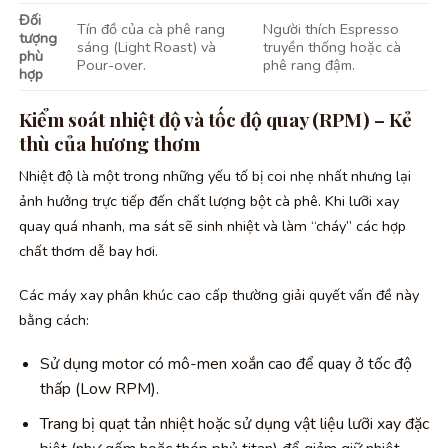
Đối
Tín đồ của cà phê rang
Người thích Espresso
tượng
sáng (Light Roast) và
truyền thống hoặc cà
phù
Pour-over.
phê rang đậm.
hợp
Kiểm soát nhiệt độ và tốc độ quay (RPM) – Kẻ
thù của hương thơm
Nhiệt độ là một trong những yếu tố bị coi nhẹ nhất nhưng lại
ảnh hưởng trực tiếp đến chất lượng bột cà phê. Khi lưỡi xay
quay quá nhanh, ma sát sẽ sinh nhiệt và làm “cháy” các hợp
chất thơm dễ bay hơi.
Các máy xay phân khúc cao cấp thường giải quyết vấn đề này
bằng cách:
Sử dụng motor có mô-men xoắn cao để quay ở tốc độ
thấp (Low RPM).
Trang bị quạt tản nhiệt hoặc sử dụng vật liệu lưỡi xay đặc