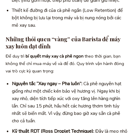
biệt (như gốm hoặc thép phủ titan) để giảm giữ nhiệt.
Thiết kế đường đi của cà phê ngắn (Low Retention) để
bột không bị lưu lại trong máy và bị nung nóng bởi các
mẻ xay sau.
Những thói quen “vàng” của Barista để máy
xay luôn đạt đỉnh
Để duy trì
bí quyết máy xay cà phê ngon
theo thời gian, bạn
không thể chỉ mua máy về và để đó. Quy trình vận hành đóng
vai trò cực kỳ quan trọng:
Nguyên tắc “Xay ngay – Pha luôn”:
Cà phê nguyên hạt
giống như một chiếc kén bảo vệ hương vị. Ngay khi bị
xay nhỏ, diện tích tiếp xúc với oxy tăng lên hàng nghìn
lần. Chỉ sau 15 phút, hầu hết các hương thơm tinh túy
nhất sẽ biến mất. Vì vậy, đừng bao giờ xay sẵn cà phê
cho cả tuần.
Kỹ thuật RDT (Ross Droplet Technique):
Đây là mẹo nhỏ