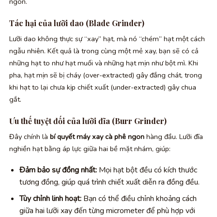
ngon.
Tác hại của lưỡi dao (Blade Grinder)
Lưỡi dao không thực sự “xay” hạt, mà nó “chém” hạt một cách
ngẫu nhiên. Kết quả là trong cùng một mẻ xay, bạn sẽ có cả
những hạt to như hạt muối và những hạt mịn như bột mì. Khi
pha, hạt mịn sẽ bị cháy (over-extracted) gây đắng chát, trong
khi hạt to lại chưa kịp chiết xuất (under-extracted) gây chua
gắt.
Ưu thế tuyệt đối của lưỡi đĩa (Burr Grinder)
Đây chính là
bí quyết máy xay cà phê ngon
hàng đầu. Lưỡi đĩa
nghiền hạt bằng áp lực giữa hai bề mặt nhám, giúp:
Đảm bảo sự đồng nhất:
Mọi hạt bột đều có kích thước
tương đồng, giúp quá trình chiết xuất diễn ra đồng đều.
Tùy chỉnh linh hoạt:
Bạn có thể điều chỉnh khoảng cách
giữa hai lưỡi xay đến từng micrometer để phù hợp với