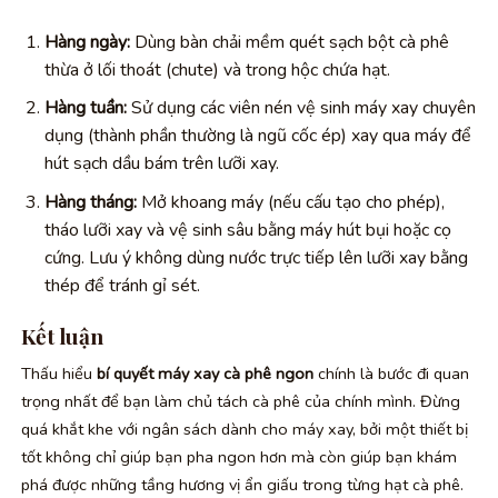
Hàng ngày:
Dùng bàn chải mềm quét sạch bột cà phê
thừa ở lối thoát (chute) và trong hộc chứa hạt.
Hàng tuần:
Sử dụng các viên nén vệ sinh máy xay chuyên
dụng (thành phần thường là ngũ cốc ép) xay qua máy để
hút sạch dầu bám trên lưỡi xay.
Hàng tháng:
Mở khoang máy (nếu cấu tạo cho phép),
tháo lưỡi xay và vệ sinh sâu bằng máy hút bụi hoặc cọ
cứng. Lưu ý không dùng nước trực tiếp lên lưỡi xay bằng
thép để tránh gỉ sét.
Kết luận
Thấu hiểu
bí quyết máy xay cà phê ngon
chính là bước đi quan
trọng nhất để bạn làm chủ tách cà phê của chính mình. Đừng
quá khắt khe với ngân sách dành cho máy xay, bởi một thiết bị
tốt không chỉ giúp bạn pha ngon hơn mà còn giúp bạn khám
phá được những tầng hương vị ẩn giấu trong từng hạt cà phê.