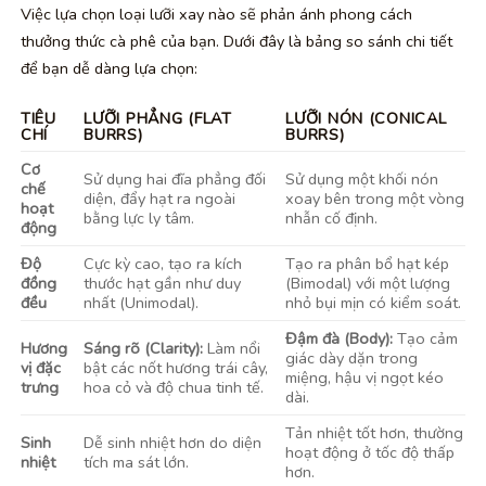
Việc lựa chọn loại lưỡi xay nào sẽ phản ánh phong cách
thưởng thức cà phê của bạn. Dưới đây là bảng so sánh chi tiết
để bạn dễ dàng lựa chọn:
TIÊU
LƯỠI PHẲNG (FLAT
LƯỠI NÓN (CONICAL
CHÍ
BURRS)
BURRS)
Cơ
Sử dụng hai đĩa phẳng đối
Sử dụng một khối nón
chế
diện, đẩy hạt ra ngoài
xoay bên trong một vòng
hoạt
bằng lực ly tâm.
nhẫn cố định.
động
Độ
Cực kỳ cao, tạo ra kích
Tạo ra phân bổ hạt kép
đồng
thước hạt gần như duy
(Bimodal) với một lượng
đều
nhất (Unimodal).
nhỏ bụi mịn có kiểm soát.
Đậm đà (Body):
Tạo cảm
Hương
Sáng rõ (Clarity):
Làm nổi
giác dày dặn trong
vị đặc
bật các nốt hương trái cây,
miệng, hậu vị ngọt kéo
trưng
hoa cỏ và độ chua tinh tế.
dài.
Tản nhiệt tốt hơn, thường
Sinh
Dễ sinh nhiệt hơn do diện
hoạt động ở tốc độ thấp
nhiệt
tích ma sát lớn.
hơn.