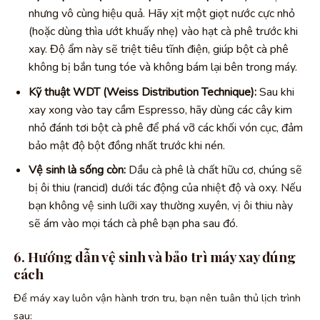
nhưng vô cùng hiệu quả. Hãy xịt một giọt nước cực nhỏ
(hoặc dùng thìa ướt khuấy nhẹ) vào hạt cà phê trước khi
xay. Độ ẩm này sẽ triệt tiêu tĩnh điện, giúp bột cà phê
không bị bắn tung tóe và không bám lại bên trong máy.
Kỹ thuật WDT (Weiss Distribution Technique):
Sau khi
xay xong vào tay cầm Espresso, hãy dùng các cây kim
nhỏ đánh tơi bột cà phê để phá vỡ các khối vón cục, đảm
bảo mật độ bột đồng nhất trước khi nén.
Vệ sinh là sống còn:
Dầu cà phê là chất hữu cơ, chúng sẽ
bị ôi thiu (rancid) dưới tác động của nhiệt độ và oxy. Nếu
bạn không vệ sinh lưỡi xay thường xuyên, vị ôi thiu này
sẽ ám vào mọi tách cà phê bạn pha sau đó.
6. Hướng dẫn vệ sinh và bảo trì máy xay đúng
cách
Để máy xay luôn vận hành trơn tru, bạn nên tuân thủ lịch trình
sau: