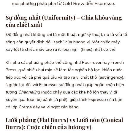
mọi phương pháp pha từ Cold Brew đến Espresso.
Sự đồng nhất (Uniformity) – Chìa khóa vàng
của chiết xuất
Độ đồng nhất không chỉ là một thuật ngữ kỹ thuật, nó là yếu tố
sống còn quyết định độ “sạch” của hương vị. Một chiếc máy
xay tốt là chiếc máy tạo ra ít “bụi mịn” (fines) nhất có thể.
Khi pha các phương pháp thủ công như Pour-over hay French
Press, quá nhiều bụi mịn sẽ làm tắc nghẽn bộ lọc, khiến nước
tiếp xúc với cà phê quá lâu và tạo ra vị chát khô (astringency).
Ngược lại, đối với Espresso, sự đồng nhất giúp ngăn chặn hiện
tượng
Channeling
(nước chảy qua các khe hở lớn thay vì đi
xuyên qua toàn bộ bánh cà phê), giúp tách Espresso của bạn
có lớp Crema dày và vị ngọt cân bằng.
Lưỡi phẳng (Flat Burrs) vs Lưỡi nón (Conical
Burrs): Cuộc chiến của hương vị