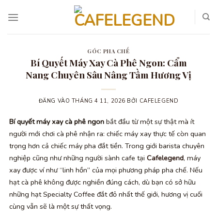
Bỏ
qua
nội
dung
GÓC PHA CHẾ
Bí Quyết Máy Xay Cà Phê Ngon: Cẩm
Nang Chuyên Sâu Nâng Tầm Hương Vị
ĐĂNG VÀO
THÁNG 4 11, 2026
BỞI
CAFELEGEND
Bí quyết máy xay cà phê ngon
bắt đầu từ một sự thật mà ít
người mới chơi cà phê nhận ra: chiếc máy xay thực tế còn quan
trọng hơn cả chiếc máy pha đắt tiền. Trong giới barista chuyên
nghiệp cũng như những người sành cafe tại
Cafelegend
, máy
xay được ví như “linh hồn” của mọi phương pháp pha chế. Nếu
hạt cà phê không được nghiền đúng cách, dù bạn có sở hữu
những hạt Specialty Coffee đắt đỏ nhất thế giới, hương vị cuối
cùng vẫn sẽ là một sự thất vọng.