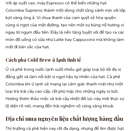
Với áp suất cao, máy Espresso có thể biến những hạt
Colombia Supremo thành một dòng chất lỏng sánh mịn với lớp
bọt vàng óng ả. Vị chua thanh của cam quýt sẽ hòa quyện
cùng vị ngọt của mật đường, tạo nên một sự bùng nổ hương vị
ngay từ ngụm đầu tiên. Đây là nền tảng tuyệt vời để tạo ra các
món đồ uống có sữa như Latte hay Cappuccino mà không làm
mất đi bản sắc của hạt.
Cách pha Cold Brew ủ lạnh tinh tế
Ủ cà phê trong nước lạnh suốt nhiều giờ giúp loại bỏ tối đa vị
đắng gắt và làm nổi bật vị ngọt hậu tự nhiên của hạt. Cà phê
Colombia khi ủ lạnh sẽ mang lại cảm giác thanh mát như một
loại trà trái cây cao cấp, rất phù hợp cho những ngày oi bức.
Hương thơm thảo mộc và trái cây nhiệt đới lúc này mới thực sự
lộ diện rõ nét, mang đến trải nghiệm vô cùng sảng khoái.
Địa chỉ mua nguyên liệu chất lượng hàng đầu
Thị trường cà phê hiện nay rất đa dạng, nhưng để tìm được hạt