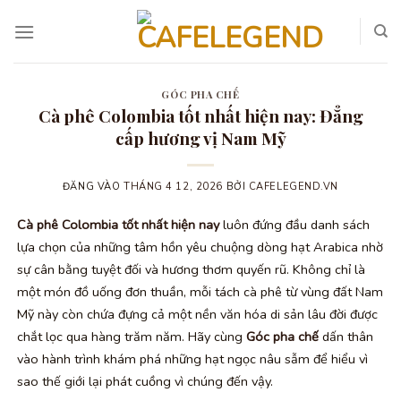
Bỏ
qua
nội
dung
GÓC PHA CHẾ
Cà phê Colombia tốt nhất hiện nay: Đẳng
cấp hương vị Nam Mỹ
ĐĂNG VÀO
THÁNG 4 12, 2026
BỞI
CAFELEGEND.VN
Cà phê Colombia tốt nhất hiện nay
luôn đứng đầu danh sách
lựa chọn của những tâm hồn yêu chuộng dòng hạt Arabica nhờ
sự cân bằng tuyệt đối và hương thơm quyến rũ. Không chỉ là
một món đồ uống đơn thuần, mỗi tách cà phê từ vùng đất Nam
Mỹ này còn chứa đựng cả một nền văn hóa di sản lâu đời được
chắt lọc qua hàng trăm năm. Hãy cùng
Góc pha chế
dấn thân
vào hành trình khám phá những hạt ngọc nâu sẫm để hiểu vì
sao thế giới lại phát cuồng vì chúng đến vậy.