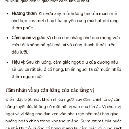
từ khứu giác đến vị giác một cách tinh vi nhất.
Hương thơm
: Khi vừa xay, mùi hương lan tỏa mạnh mẽ
như kẹo caramel cháy hòa quyện cùng mùi hạt phỉ rang
thơm phức.
Cảm quan vị giác
: Vị chua nhẹ nhàng như quả mọng vừa
chín tới, không hề gắt mà lại vô cùng thanh thoát trên
đầu lưỡi.
Hậu vị
: Sau khi uống, cảm giác ngọt dịu của đường nâu
sẽ lưu lại rất lâu ở cổ họng, khiến người ta cứ muốn nhấp
thêm ngụm nữa.
Cảm nhận về sự cân bằng của các tầng vị
Điểm đặc biệt nhất khiến nhiều người say đắm chính là sự cân
bằng tuyệt đối, không có một nốt vị nào quá lấn át. Vị chua, vị
ngọt và vị đắng nhẹ đan xen vào nhau tạo nên một bản giao
hưởng hoàn chỉnh trong khoang miệng. Sự mượt mà của nước
cà phê khi trôi xuống cổ họng mang lại cảm giác vô cùng sạch