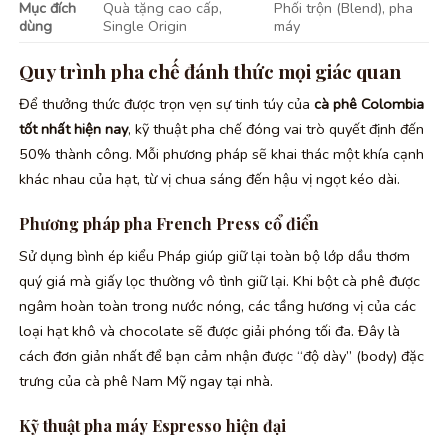
Mục đích
Quà tặng cao cấp,
Phối trộn (Blend), pha
dùng
Single Origin
máy
Quy trình pha chế đánh thức mọi giác quan
Để thưởng thức được trọn vẹn sự tinh túy của
cà phê Colombia
tốt nhất hiện nay
, kỹ thuật pha chế đóng vai trò quyết định đến
50% thành công. Mỗi phương pháp sẽ khai thác một khía cạnh
khác nhau của hạt, từ vị chua sáng đến hậu vị ngọt kéo dài.
Phương pháp pha French Press cổ điển
Sử dụng bình ép kiểu Pháp giúp giữ lại toàn bộ lớp dầu thơm
quý giá mà giấy lọc thường vô tình giữ lại. Khi bột cà phê được
ngâm hoàn toàn trong nước nóng, các tầng hương vị của các
loại hạt khô và chocolate sẽ được giải phóng tối đa. Đây là
cách đơn giản nhất để bạn cảm nhận được “độ dày” (body) đặc
trưng của cà phê Nam Mỹ ngay tại nhà.
Kỹ thuật pha máy Espresso hiện đại