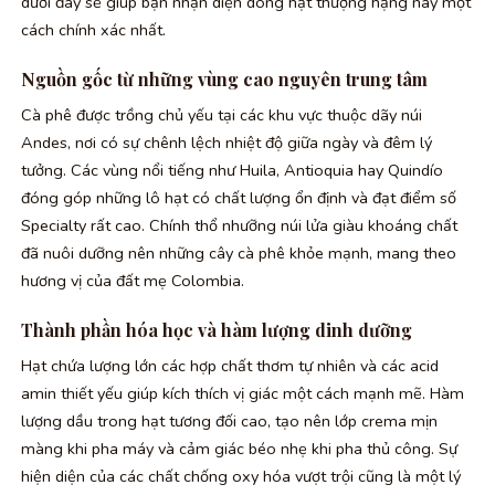
dưới đây sẽ giúp bạn nhận diện dòng hạt thượng hạng này một
cách chính xác nhất.
Nguồn gốc từ những vùng cao nguyên trung tâm
Cà phê được trồng chủ yếu tại các khu vực thuộc dãy núi
Andes, nơi có sự chênh lệch nhiệt độ giữa ngày và đêm lý
tưởng. Các vùng nổi tiếng như Huila, Antioquia hay Quindío
đóng góp những lô hạt có chất lượng ổn định và đạt điểm số
Specialty rất cao. Chính thổ nhưỡng núi lửa giàu khoáng chất
đã nuôi dưỡng nên những cây cà phê khỏe mạnh, mang theo
hương vị của đất mẹ Colombia.
Thành phần hóa học và hàm lượng dinh dưỡng
Hạt chứa lượng lớn các hợp chất thơm tự nhiên và các acid
amin thiết yếu giúp kích thích vị giác một cách mạnh mẽ. Hàm
lượng dầu trong hạt tương đối cao, tạo nên lớp crema mịn
màng khi pha máy và cảm giác béo nhẹ khi pha thủ công. Sự
hiện diện của các chất chống oxy hóa vượt trội cũng là một lý