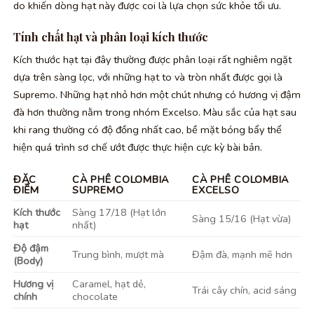
do khiến dòng hạt này được coi là lựa chọn sức khỏe tối ưu.
Tính chất hạt và phân loại kích thước
Kích thước hạt tại đây thường được phân loại rất nghiêm ngặt
dựa trên sàng lọc, với những hạt to và tròn nhất được gọi là
Supremo. Những hạt nhỏ hơn một chút nhưng có hương vị đậm
đà hơn thường nằm trong nhóm Excelso. Màu sắc của hạt sau
khi rang thường có độ đồng nhất cao, bề mặt bóng bẩy thể
hiện quá trình sơ chế ướt được thực hiện cực kỳ bài bản.
ĐẶC
CÀ PHÊ COLOMBIA
CÀ PHÊ COLOMBIA
ĐIỂM
SUPREMO
EXCELSO
Kích thước
Sàng 17/18 (Hạt lớn
Sàng 15/16 (Hạt vừa)
hạt
nhất)
Độ đậm
Trung bình, mượt mà
Đậm đà, mạnh mẽ hơn
(Body)
Hương vị
Caramel, hạt dẻ,
Trái cây chín, acid sáng
chính
chocolate