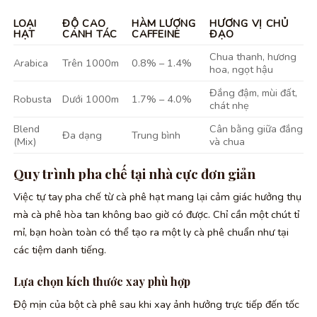
LOẠI
ĐỘ CAO
HÀM LƯỢNG
HƯƠNG VỊ CHỦ
HẠT
CANH TÁC
CAFFEINE
ĐẠO
Chua thanh, hương
Arabica
Trên 1000m
0.8% – 1.4%
hoa, ngọt hậu
Đắng đậm, mùi đất,
Robusta
Dưới 1000m
1.7% – 4.0%
chát nhẹ
Blend
Cân bằng giữa đắng
Đa dạng
Trung bình
(Mix)
và chua
Quy trình pha chế tại nhà cực đơn giản
Việc tự tay pha chế từ cà phê hạt mang lại cảm giác hưởng thụ
mà cà phê hòa tan không bao giờ có được. Chỉ cần một chút tỉ
mỉ, bạn hoàn toàn có thể tạo ra một ly cà phê chuẩn như tại
các tiệm danh tiếng.
Lựa chọn kích thước xay phù hợp
Độ mịn của bột cà phê sau khi xay ảnh hưởng trực tiếp đến tốc