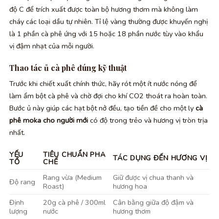
độ C để trích xuất được toàn bộ hương thơm mà không làm
cháy các loại dầu tự nhiên. Tỉ lệ vàng thường được khuyến nghị
là 1 phần cà phê ứng với 15 hoặc 18 phần nước tùy vào khẩu
vị đậm nhạt của mỗi người.
Thao tác ủ cà phê đúng kỹ thuật
Trước khi chiết xuất chính thức, hãy rót một ít nước nóng để
làm ẩm bột cà phê và chờ đợi cho khí CO2 thoát ra hoàn toàn.
Bước ủ này giúp các hạt bột nở đều, tạo tiền đề cho một ly
cà
phê moka cho người mới
có độ trong trẻo và hương vị tròn trịa
nhất.
YẾU
TIÊU CHUẨN PHA
TÁC DỤNG ĐẾN HƯƠNG VỊ
TỐ
CHẾ
Rang vừa (Medium
Giữ được vị chua thanh và
Độ rang
Roast)
hương hoa
Định
20g cà phê / 300ml
Cân bằng giữa độ đậm và
lượng
nước
hương thơm