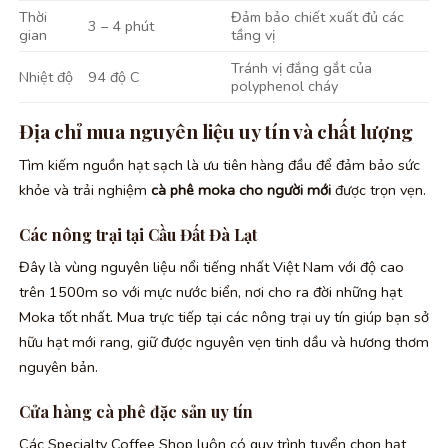
Thời
Đảm bảo chiết xuất đủ các
3 – 4 phút
gian
tầng vị
Tránh vị đắng gắt của
Nhiệt độ
94 độ C
polyphenol cháy
Địa chỉ mua nguyên liệu uy tín và chất lượng
Tìm kiếm nguồn hạt sạch là ưu tiên hàng đầu để đảm bảo sức
khỏe và trải nghiệm
cà phê moka cho người mới
được trọn vẹn.
Các nông trại tại Cầu Đất Đà Lạt
Đây là vùng nguyên liệu nổi tiếng nhất Việt Nam với độ cao
trên 1500m so với mực nước biển, nơi cho ra đời những hạt
Moka tốt nhất. Mua trực tiếp tại các nông trại uy tín giúp bạn sở
hữu hạt mới rang, giữ được nguyên vẹn tinh dầu và hương thơm
nguyên bản.
Cửa hàng cà phê đặc sản uy tín
Các Specialty Coffee Shop luôn có quy trình tuyển chọn hạt