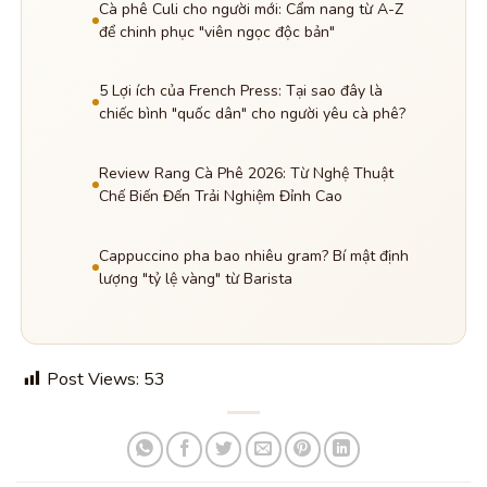
Cà phê Culi cho người mới: Cẩm nang từ A-Z
để chinh phục "viên ngọc độc bản"
5 Lợi ích của French Press: Tại sao đây là
chiếc bình "quốc dân" cho người yêu cà phê?
Review Rang Cà Phê 2026: Từ Nghệ Thuật
Chế Biến Đến Trải Nghiệm Đỉnh Cao
Cappuccino pha bao nhiêu gram? Bí mật định
lượng "tỷ lệ vàng" từ Barista
Post Views:
53