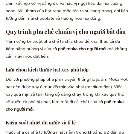
chín, kết hợp với vị đắng dịu và hậu vị ngọt kéo dài nơi cuống
họng. Mùi thơm của hạt rang mộc tỏa ra sự sang trọng, gợi liên
tưởng đến mùi chocolate và hương hoa nội đồng.
Quy trình pha chế chuẩn vị cho người bắt đầu
Nắm vững kỹ thuật pha chế là chìa khóa để khai thác tối đa
tiềm năng hương vị của
cà phê moka cho người mới
mà không
cần máy móc đắt tiền.
Lựa chọn kích thước hạt xay phù hợp
Đối với phương pháp pha phin truyền thống hoặc ấm Moka Pot,
hạt nên được xay ở mức độ mịn vừa phải (medium fine). Việc
xay quá mịn sẽ làm tăng độ đắng cháy, trong khi xay quá thô
sẽ khiến cà phê bị nhạt, làm mất đi cái chất của
cà phê moka
cho người mới
.
Kiểm soát nhiệt độ nước và tỉ lệ
Nước pha cà phê lý tưởng nhất nằm trong khoảng 92 đến 96