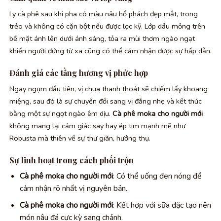
Ly cà phê sau khi pha có màu nâu hổ phách đẹp mắt, trong
trẻo và không có cặn bột nếu được lọc kỹ. Lớp dầu mỏng trên
bề mặt ánh lên dưới ánh sáng, tỏa ra mùi thơm ngào ngạt
khiến người đứng từ xa cũng có thể cảm nhận được sự hấp dẫn.
Đánh giá các tầng hương vị phức hợp
Ngay ngụm đầu tiên, vị chua thanh thoát sẽ chiếm lấy khoang
miệng, sau đó là sự chuyển đổi sang vị đắng nhẹ và kết thúc
bằng một sự ngọt ngào êm dịu.
Cà phê moka cho người mới
không mang lại cảm giác say hay ép tim mạnh mẽ như
Robusta mà thiên về sự thư giãn, hưởng thụ.
Sự linh hoạt trong cách phối trộn
Cà phê moka cho người mới
: Có thể uống đen nóng để
cảm nhận rõ nhất vị nguyên bản.
Cà phê moka cho người mới
: Kết hợp với sữa đặc tạo nên
món nâu đá cực kỳ sang chảnh.