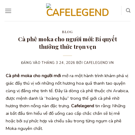
Bỏ
qua
nội
dung
BLOG
Cà phê moka cho người mới: Bí quyết
thưởng thức trọn vẹn
ĐĂNG VÀO
THÁNG 3 24, 2026
BỞI
CAFELEGEND.VN
Cà phê moka cho người mới
mở ra một hành trình khám phá vị
giác đầy thú vị với những nốt hương hoa quả thanh tao quyện
cùng vị đắng nhẹ tinh tế. Đây là dòng cà phê thuộc chi Arabica,
được mệnh danh là “hoàng hậu” trong thế giới cà phê nhờ
hương thơm nồng nàn đặc trưng.
Cafelegend
tin rằng: Những
ai bắt đầu tìm hiểu về đồ uống cao cấp chắc chắn sẽ bị mê
hoặc bởi sự phức hợp và chiều sâu trong từng ngụm cà phê
Moka nguyên chất.