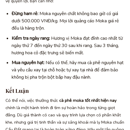
vệ quyền lợi, bạn cần nhớ:
Đừng ham rẻ:
Moka nguyên chất không bao giờ có giá
dưới 500.000 VNĐ/kg. Mọi lời quảng cáo Moka giá rẻ
đều là hàng trộn.
Kiểm tra ngày rang:
Hương vị Moka đạt đỉnh cao nhất từ
ngày thứ 7 đến ngày thứ 30 sau khi rang. Sau 3 tháng,
hương hoa cỏ đặc trưng sẽ biến mất.
Mua nguyên hạt:
Nếu có thể, hãy mua cà phê nguyên hạt
và yêu cầu xay tại chỗ hoặc tự xay tại nhà để đảm bảo
không bị pha trộn bột bắp hay đậu nành.
Kết Luận
Có thể nói, việc thưởng thức
cà phê moka tốt nhất hiện nay
chính là một hành trình đi tìm sự hoàn hảo trong từng giọt
đắng. Dù giá thành có cao và quy trình lựa chọn có phần khắt
khe, nhưng giá trị tinh thần và sự sảng khoái mà ly Moka chuẩn
Cầu Đất mang lại là hoàn toàn xứng đáng. Hãy một lần nuông