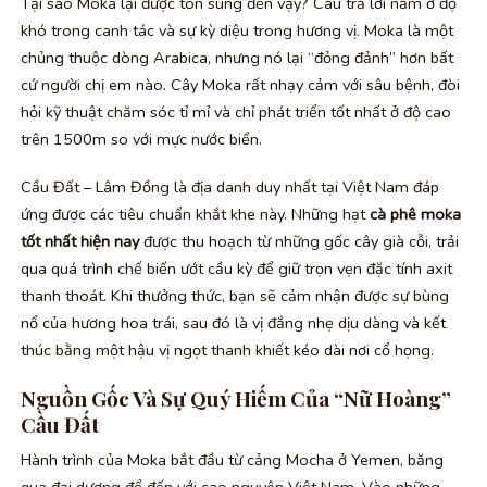
Tại sao Moka lại được tôn sùng đến vậy? Câu trả lời nằm ở độ
khó trong canh tác và sự kỳ diệu trong hương vị. Moka là một
chủng thuộc dòng Arabica, nhưng nó lại “đỏng đảnh” hơn bất
cứ người chị em nào. Cây Moka rất nhạy cảm với sâu bệnh, đòi
hỏi kỹ thuật chăm sóc tỉ mỉ và chỉ phát triển tốt nhất ở độ cao
trên 1500m so với mực nước biển.
Cầu Đất – Lâm Đồng là địa danh duy nhất tại Việt Nam đáp
ứng được các tiêu chuẩn khắt khe này. Những hạt
cà phê moka
tốt nhất hiện nay
được thu hoạch từ những gốc cây già cỗi, trải
qua quá trình chế biến ướt cầu kỳ để giữ trọn vẹn đặc tính axit
thanh thoát. Khi thưởng thức, bạn sẽ cảm nhận được sự bùng
nổ của hương hoa trái, sau đó là vị đắng nhẹ dịu dàng và kết
thúc bằng một hậu vị ngọt thanh khiết kéo dài nơi cổ họng.
Nguồn Gốc Và Sự Quý Hiếm Của “Nữ Hoàng”
Cầu Đất
Hành trình của Moka bắt đầu từ cảng Mocha ở Yemen, băng