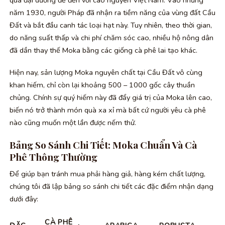
qua đại dương để đến với cao nguyên Việt Nam. Vào những
năm 1930, người Pháp đã nhận ra tiềm năng của vùng đất Cầu
Đất và bắt đầu canh tác loại hạt này. Tuy nhiên, theo thời gian,
do năng suất thấp và chi phí chăm sóc cao, nhiều hộ nông dân
đã dần thay thế Moka bằng các giống cà phê lai tạo khác.
Hiện nay, sản lượng Moka nguyên chất tại Cầu Đất vô cùng
khan hiếm, chỉ còn lại khoảng 500 – 1000 gốc cây thuần
chủng. Chính sự quý hiếm này đã đẩy giá trị của Moka lên cao,
biến nó trở thành món quà xa xỉ mà bất cứ người yêu cà phê
nào cũng muốn một lần được nếm thử.
Bảng So Sánh Chi Tiết: Moka Chuẩn Và Cà
Phê Thông Thường
Để giúp bạn tránh mua phải hàng giả, hàng kém chất lượng,
chúng tôi đã lập bảng so sánh chi tiết các đặc điểm nhận dạng
dưới đây:
CÀ PHÊ