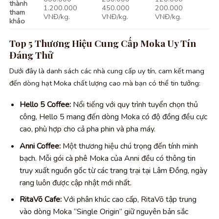
thành
1.200.000
450.000
200.000
tham
VNĐ/kg.
VNĐ/kg.
VNĐ/kg.
khảo
Top 5 Thương Hiệu Cung Cấp Moka Uy Tín
Đáng Thử
Dưới đây là danh sách các nhà cung cấp uy tín, cam kết mang
đến dòng hạt Moka chất lượng cao mà bạn có thể tin tưởng:
Hello 5 Coffee:
Nổi tiếng với quy trình tuyển chọn thủ
công, Hello 5 mang đến dòng Moka có độ đồng đều cực
cao, phù hợp cho cả pha phin và pha máy.
Anni Coffee:
Một thương hiệu chú trọng đến tính minh
bạch. Mỗi gói cà phê Moka của Anni đều có thông tin
truy xuất nguồn gốc từ các trang trại tại Lâm Đồng, ngày
rang luôn được cập nhật mới nhất.
RitaVõ Cafe:
Với phân khúc cao cấp, RitaVõ tập trung
vào dòng Moka “Single Origin” giữ nguyên bản sắc