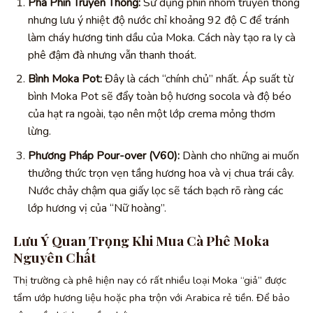
Pha Phin Truyền Thống:
Sử dụng phin nhôm truyền thống
nhưng lưu ý nhiệt độ nước chỉ khoảng 92 độ C để tránh
làm cháy hương tinh dầu của Moka. Cách này tạo ra ly cà
phê đậm đà nhưng vẫn thanh thoát.
Bình Moka Pot:
Đây là cách “chính chủ” nhất. Áp suất từ
bình Moka Pot sẽ đẩy toàn bộ hương socola và độ béo
của hạt ra ngoài, tạo nên một lớp crema mỏng thơm
lừng.
Phương Pháp Pour-over (V60):
Dành cho những ai muốn
thưởng thức trọn vẹn tầng hương hoa và vị chua trái cây.
Nước chảy chậm qua giấy lọc sẽ tách bạch rõ ràng các
lớp hương vị của “Nữ hoàng”.
Lưu Ý Quan Trọng Khi Mua Cà Phê Moka
Nguyên Chất
Thị trường cà phê hiện nay có rất nhiều loại Moka “giả” được
tẩm ướp hương liệu hoặc pha trộn với Arabica rẻ tiền. Để bảo