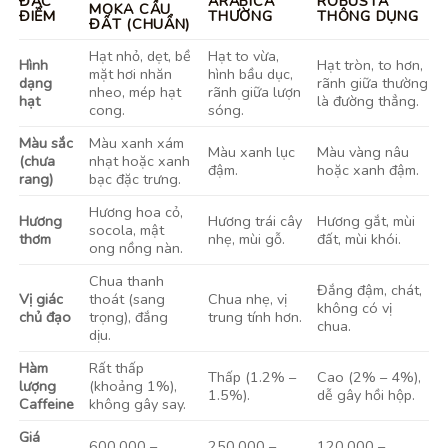
ĐẶC
ARABICA
ROBUSTA
MOKA CẦU
ĐIỂM
THƯỜNG
THÔNG DỤNG
ĐẤT (CHUẨN)
Hạt nhỏ, dẹt, bề
Hạt to vừa,
Hình
Hạt tròn, to hơn,
mặt hơi nhăn
hình bầu dục,
dạng
rãnh giữa thường
nheo, mép hạt
rãnh giữa lượn
hạt
là đường thẳng.
cong.
sóng.
Màu sắc
Màu xanh xám
Màu xanh lục
Màu vàng nâu
(chưa
nhạt hoặc xanh
đậm.
hoặc xanh đậm.
rang)
bạc đặc trưng.
Hương hoa cỏ,
Hương
Hương trái cây
Hương gắt, mùi
socola, mật
thơm
nhẹ, mùi gỗ.
đất, mùi khói.
ong nồng nàn.
Chua thanh
Đắng đậm, chát,
Vị giác
thoát (sang
Chua nhẹ, vị
không có vị
chủ đạo
trọng), đắng
trung tính hơn.
chua.
dịu.
Hàm
Rất thấp
Thấp (1.2% –
Cao (2% – 4%),
lượng
(khoảng 1%),
1.5%).
dễ gây hồi hộp.
Caffeine
không gây say.
Giá
600.000 –
250.000 –
120.000 –