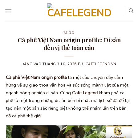
Bỏ
qua
nội
dung
BLOG
Cà phê Việt Nam origin profile: Di sản
đến vị thế toàn cầu
ĐĂNG VÀO
THÁNG 3 10, 2026
BỞI
CAFELEGEND.VN
Cà phê Việt Nam origin profile
là một câu chuyện đầy cảm
hứng về sự giao thoa văn hóa và sức sống mãnh liệt của một
ngành nông nghiệp di sản. Cùng
Cafe Legend
khám phá cà
phê là một trong những di sản bền bỉ nhất mà lịch sử đã để lại,
tạo nên một bản sắc riêng biệt không thể nhầm lẫn trên bản
đồ cà phê thế giới.