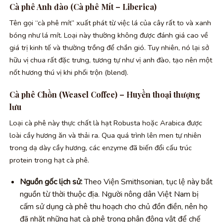
Cà phê Anh đào (Cà phê Mít – Liberica)
Tên gọi “cà phê mít” xuất phát từ việc lá của cây rất to và xanh
bóng như lá mít. Loại này thường không được đánh giá cao về
giá trị kinh tế và thường trồng để chắn gió. Tuy nhiên, nó lại sở
hữu vị chua rất đặc trưng, tương tự như vị anh đào, tạo nên một
nốt hương thú vị khi phối trộn (blend).
Cà phê Chồn (Weasel Coffee) – Huyền thoại thượng
lưu
Loại cà phê này thực chất là hạt Robusta hoặc Arabica được
loài cầy hương ăn và thải ra. Qua quá trình lên men tự nhiên
trong dạ dày cầy hương, các enzyme đã biến đổi cấu trúc
protein trong hạt cà phê.
Nguồn gốc lịch sử:
Theo Viện Smithsonian, tục lệ này bắt
nguồn từ thời thuộc địa. Người nông dân Việt Nam bị
cấm sử dụng cà phê thu hoạch cho chủ đồn điền, nên họ
đã nhặt những hạt cà phê trong phân động vật để chế