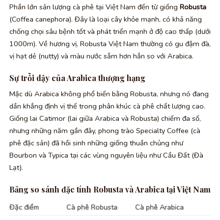
Phần lớn sản lượng cà phê tại Việt Nam đến từ giống
Robusta
(Coffea canephora). Đây là loại cây khỏe mạnh, có khả năng
chống chọi sâu bệnh tốt và phát triển mạnh ở độ cao thấp (dưới
1000m). Về hương vị, Robusta Việt Nam thường có gu đậm đà,
vị hạt dẻ (nutty) và màu nước sẫm hơn hẳn so với Arabica.
Sự trỗi dậy của Arabica thượng hạng
Mặc dù Arabica không phổ biến bằng Robusta, nhưng nó đang
dần khẳng định vị thế trong phân khúc cà phê chất lượng cao.
Giống lai Catimor (lai giữa Arabica và Robusta) chiếm đa số,
nhưng những năm gần đây, phong trào Specialty Coffee (cà
phê đặc sản) đã hồi sinh những giống thuần chủng như
Bourbon và Typica tại các vùng nguyên liệu như Cầu Đất (Đà
Lạt).
Bảng so sánh đặc tính Robusta và Arabica tại Việt Nam
Đặc điểm
Cà phê Robusta
Cà phê Arabica