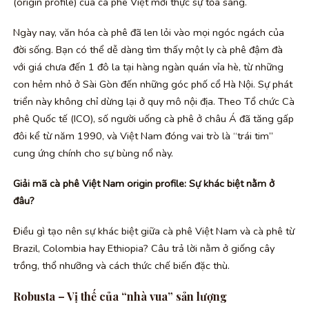
(origin profile) của cà phê Việt mới thực sự tỏa sáng.
Ngày nay, văn hóa cà phê đã len lỏi vào mọi ngóc ngách của
đời sống. Bạn có thể dễ dàng tìm thấy một ly cà phê đậm đà
với giá chưa đến 1 đô la tại hàng ngàn quán vỉa hè, từ những
con hẻm nhỏ ở Sài Gòn đến những góc phố cổ Hà Nội. Sự phát
triển này không chỉ dừng lại ở quy mô nội địa. Theo Tổ chức Cà
phê Quốc tế (ICO), số người uống cà phê ở châu Á đã tăng gấp
đôi kể từ năm 1990, và Việt Nam đóng vai trò là “trái tim”
cung ứng chính cho sự bùng nổ này.
Giải mã cà phê Việt Nam origin profile: Sự khác biệt nằm ở
đâu?
Điều gì tạo nên sự khác biệt giữa cà phê Việt Nam và cà phê từ
Brazil, Colombia hay Ethiopia? Câu trả lời nằm ở giống cây
trồng, thổ nhưỡng và cách thức chế biến đặc thù.
Robusta – Vị thế của “nhà vua” sản lượng