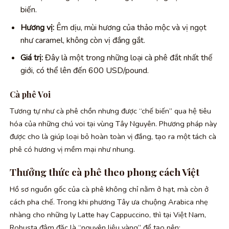
biến.
Hương vị:
Êm dịu, mùi hương của thảo mộc và vị ngọt
như caramel, không còn vị đắng gắt.
Giá trị:
Đây là một trong những loại cà phê đắt nhất thế
giới, có thể lên đến 600 USD/pound.
Cà phê Voi
Tương tự như cà phê chồn nhưng được “chế biến” qua hệ tiêu
hóa của những chú voi tại vùng Tây Nguyên. Phương pháp này
được cho là giúp loại bỏ hoàn toàn vị đắng, tạo ra một tách cà
phê có hương vị mềm mại như nhung.
Thưởng thức cà phê theo phong cách Việt
Hồ sơ nguồn gốc của cà phê không chỉ nằm ở hạt, mà còn ở
cách pha chế. Trong khi phương Tây ưa chuộng Arabica nhẹ
nhàng cho những ly Latte hay Cappuccino, thì tại Việt Nam,
Robusta đậm đặc là “nguyên liệu vàng” để tạo nên: