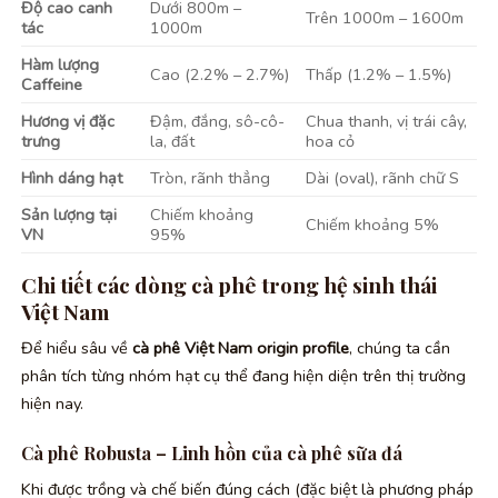
Độ cao canh
Dưới 800m –
Trên 1000m – 1600m
tác
1000m
Hàm lượng
Cao (2.2% – 2.7%)
Thấp (1.2% – 1.5%)
Caffeine
Hương vị đặc
Đậm, đắng, sô-cô-
Chua thanh, vị trái cây,
trưng
la, đất
hoa cỏ
Hình dáng hạt
Tròn, rãnh thẳng
Dài (oval), rãnh chữ S
Sản lượng tại
Chiếm khoảng
Chiếm khoảng 5%
VN
95%
Chi tiết các dòng cà phê trong hệ sinh thái
Việt Nam
Để hiểu sâu về
cà phê Việt Nam origin profile
, chúng ta cần
phân tích từng nhóm hạt cụ thể đang hiện diện trên thị trường
hiện nay.
Cà phê Robusta – Linh hồn của cà phê sữa đá
Khi được trồng và chế biến đúng cách (đặc biệt là phương pháp