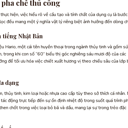
 pha chế thủ công
thực hiện, việc hiểu rõ về cấu tạo và tính chất của dụng cụ là bước
 lọc đều mang một ý nghĩa vật lý riêng biệt ảnh hưởng đến dòng ch
 tiếng Nhật Bản
u Hario, một cái tên huyền thoại trong ngành thủy tinh và gốm sứ
n, trong khi con số “60” biểu thị góc nghiêng sáu mươi độ của các
ỡng để tối ưu hóa việc chiết xuất hương vị theo chiều sâu của lớp 
đa dạng
 thủy tinh, kim loại hoặc nhựa cao cấp tùy theo sở thích cá nhân.
, tác động trực tiếp đến sự ổn định nhiệt độ trong suốt quá trình p
then chốt trong việc loại bỏ bã và dầu, mang lại sự trong trẻo đặc