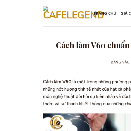
Bỏ
qua
TRANG CHỦ
GIÁ 
nội
dung
Cách làm V60 chuẩn 
ĐĂNG VÀO
Cách làm V60
là một trong những phương ph
những nốt hương tinh tế nhất của hạt cà phê
môn nghệ thuật đòi hỏi sự kiên nhẫn và đôi
thơm và sự thanh khiết thông qua những chia 