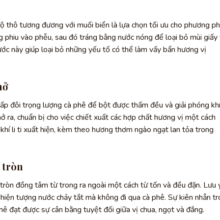
ộ thô tương đương với muối biển là lựa chọn tối ưu cho phương p
g phiu vào phễu, sau đó tráng bằng nước nóng để loại bỏ mùi giấy
ớc này giúp loại bỏ những yếu tố có thể làm vấy bẩn hương vị
nở
ấp đôi trọng lượng cà phê để bột được thấm đều và giải phóng kh
ở ra, chuẩn bị cho việc chiết xuất các hợp chất hương vị một cách
khí li ti xuất hiện, kèm theo hương thơm ngào ngạt lan tỏa trong
 tròn
tròn đồng tâm từ trong ra ngoài một cách từ tốn và đều đặn. Lưu 
 hiện tượng nước chảy tắt mà không đi qua cà phê. Sự kiên nhẫn t
hê đạt được sự cân bằng tuyệt đối giữa vị chua, ngọt và đắng.