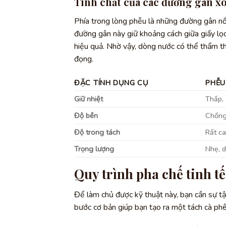
Tính chất của các đường gân x
Phía trong lòng phễu là những đường gân nổ
đường gân này giữ khoảng cách giữa giấy lọc
hiệu quả. Nhờ vậy, dòng nước có thể thẩm t
đọng.
ĐẶC TÍNH DỤNG CỤ
PHỄU
Giữ nhiệt
Thấp, 
Độ bền
Chống
Độ trong tách
Rất c
Trọng lượng
Nhẹ, 
Quy trình pha chế tinh t
Để làm chủ được kỹ thuật này, bạn cần sự tậ
bước cơ bản giúp bạn tạo ra một tách cà ph