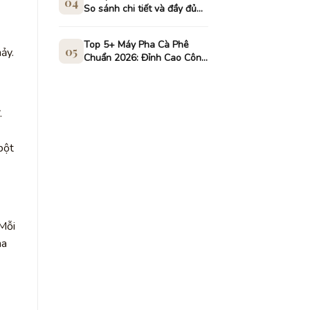
04
So sánh chi tiết và đầy đủ
nhất
Top 5+ Máy Pha Cà Phê
05
ảy.
Chuẩn 2026: Đỉnh Cao Công
Nghệ Và Nghệ Thuật Số
.
bột
 Mỗi
ha