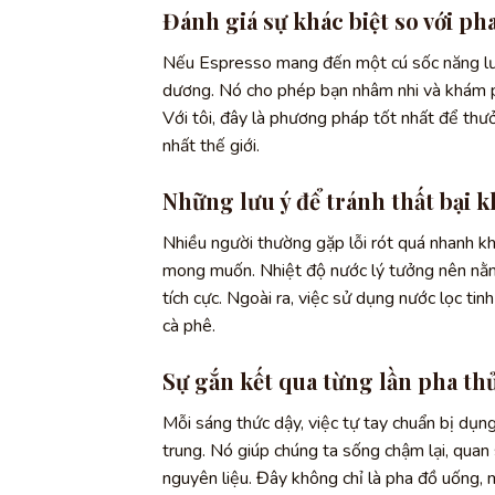
Đánh giá sự khác biệt so với ph
Nếu Espresso mang đến một cú sốc năng lượ
dương. Nó cho phép bạn nhâm nhi và khám ph
Với tôi, đây là phương pháp tốt nhất để thư
nhất thế giới.
Những lưu ý để tránh thất bại k
Nhiều người thường gặp lỗi rót quá nhanh k
mong muốn. Nhiệt độ nước lý tưởng nên nằm
tích cực. Ngoài ra, việc sử dụng nước lọc ti
cà phê.
Sự gắn kết qua từng lần pha th
Mỗi sáng thức dậy, việc tự tay chuẩn bị dụng
trung. Nó giúp chúng ta sống chậm lại, qua
nguyên liệu. Đây không chỉ là pha đồ uống, 