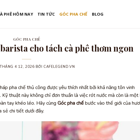
CÀ PHÊ HÔM NAY
TIN TỨC
GÓC PHA CHẾ
BLOG
GÓC PHA CHẾ
barista cho tách cà phê thơm ngon
THÁNG 4 12, 2026
BỞI
CAFELEGEND.VN
áp pha chế thủ công được yêu thích nhất bởi khả năng tôn vinh
. Kỹ thuật này không chỉ đơn thuần là việc rót nước mà còn là một
 bàn tay khéo léo. Hãy cùng
Góc pha chế
bước vào thế giới của hư
sẻ chi tiết dưới đây.