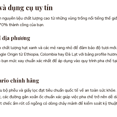
và dụng cụ uy tín
nguyên liệu chất lượng cao từ những vùng trồng nổi tiếng thế giớ
 70% thành công của bạn.
i địa phương
 chất lượng hạt xanh và các mẻ rang nhỏ để đảm bảo độ tươi mới.
ngle Origin từ Ethiopia, Colombia hay Đà Lạt với bảng profile hươn
ho bạn mức xay chuẩn xác nhất để áp dụng vào quy trình pha chế tại
ario chính hãng
 bộ phễu và giấy lọc đạt tiêu chuẩn quốc tế về an toàn sức khỏe.
t, các đường gân xoắn ốc chuẩn xác giúp việc pha chế trở nên dễ 
t chiếc ấm rót cổ ngỗng có dòng chảy mảnh để kiểm soát kỹ thuậ