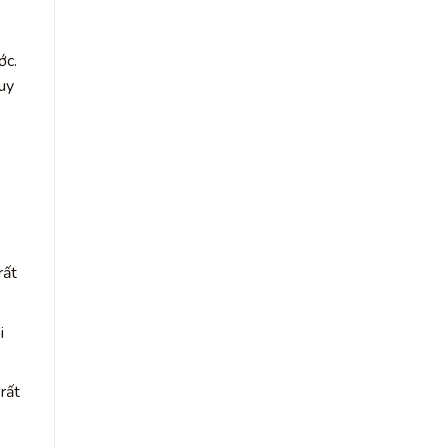
ớc.
uy
rất
i
rất