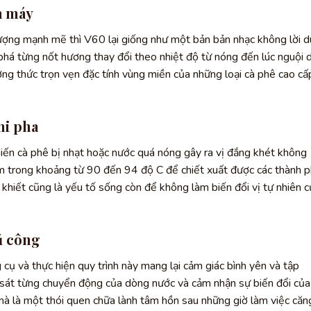
a máy
ng mạnh mẽ thì V60 lại giống như một bản bản nhạc không lời d
á từng nốt hương thay đổi theo nhiệt độ từ nóng đến lúc nguội d
ởng thức trọn vẹn đặc tính vùng miền của những loại cà phê cao cấ
hi pha
hiến cà phê bị nhạt hoặc nước quá nóng gây ra vị đắng khét không
 trong khoảng từ 90 đến 94 độ C để chiết xuất được các thành 
nh khiết cũng là yếu tố sống còn để không làm biến đổi vị tự nhiên 
ủ công
 cụ và thực hiện quy trình này mang lại cảm giác bình yên và tập
n sát từng chuyển động của dòng nước và cảm nhận sự biến đổi của
mà là một thói quen chữa lành tâm hồn sau những giờ làm việc căn