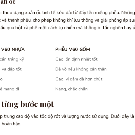
oắn ốc
i theo dạng xoắn ốc tinh tế kéo dài từ đáy lên miệng phễu. Những
 và thành phễu, cho phép không khí lưu thông và giải phóng áp su
hấu qua bột cà phê một cách tự nhiên mà không bị tắc nghẽn hay 
 V60 NHỰA
PHỄU V60 GỐM
cần tráng kỹ
Cao, ổn định nhiệt tốt
 va đập tốt
Dễ vỡ nếu không cẩn thận
ao
Cao, vị đậm đà hơn chút
dễ mang đi
Nặng, chắc chắn
ế từng bước một
p trung cao độ vào tốc độ rót và lượng nước sử dụng. Dưới đây là
ê hoàn hảo.