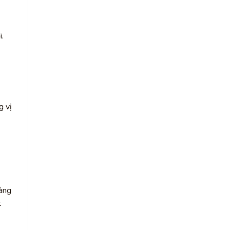
i.
g vị
dàng
t