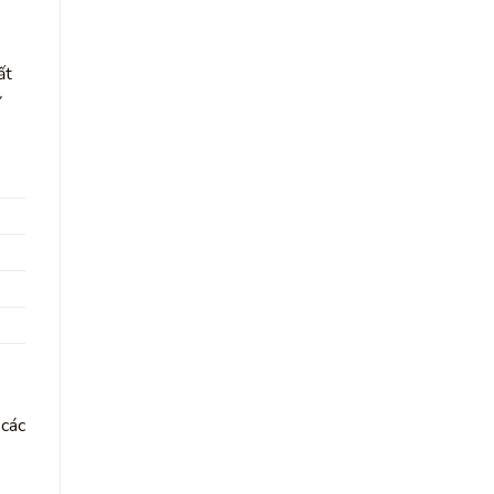
ất
ứ
 các