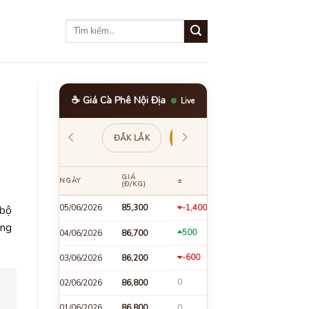
☕ Giá Cà Phê Nội Địa
Live
ĐẮK LẮK
LÂM ĐỒNG
GIA LAI
GIÁ
NGÀY
±
(Đ/KG)
05/06/2026
85,300
-1,400
 bộ
ơng
500
04/06/2026
86,700
-600
03/06/2026
86,200
0
02/06/2026
86,800
01/06/2026
86,800
0