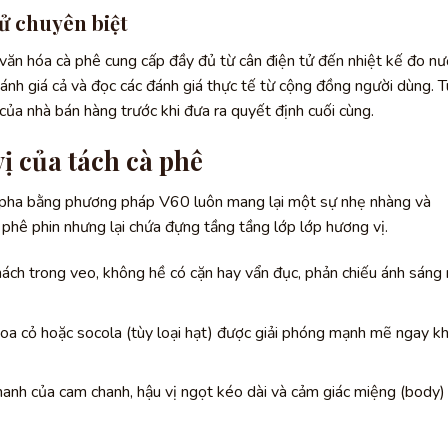
ử chuyên biệt
văn hóa cà phê cung cấp đầy đủ từ cân điện tử đến nhiệt kế đo nư
nh giá cả và đọc các đánh giá thực tế từ cộng đồng người dùng. T
 của nhà bán hàng trước khi đưa ra quyết định cuối cùng.
ị của tách cà phê
c pha bằng phương pháp V60 luôn mang lại một sự nhẹ nhàng và
phê phin nhưng lại chứa đựng tầng tầng lớp lớp hương vị.
ách trong veo, không hề có cặn hay vẩn đục, phản chiếu ánh sáng 
hoa cỏ hoặc socola (tùy loại hạt) được giải phóng mạnh mẽ ngay kh
thanh của cam chanh, hậu vị ngọt kéo dài và cảm giác miệng (body) 