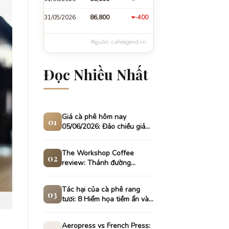
31/05/2026
86,800
-400
Nguồn: cafelegend.vn
Đọc Nhiều Nhất
Giá cà phê hôm nay
01
05/06/2026: Đảo chiều giảm
sâu tại thị trường nội địa
The Workshop Coffee
02
review: Thánh đường
Specialty Coffee
Tác hại của cà phê rang
03
tươi: 8 Hiểm họa tiềm ẩn và
cách phòng tránh
Aeropress vs French Press: