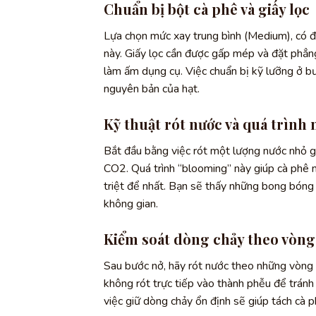
Chuẩn bị bột cà phê và giấy lọc
Lựa chọn mức xay trung bình (Medium), có đ
này. Giấy lọc cần được gấp mép và đặt phẳn
làm ấm dụng cụ. Việc chuẩn bị kỹ lưỡng ở bư
nguyên bản của hạt.
Kỹ thuật rót nước và quá trình 
Bắt đầu bằng việc rót một lượng nước nhỏ g
CO2. Quá trình “blooming” này giúp cà phê n
triệt để nhất. Bạn sẽ thấy những bong bóng 
không gian.
Kiểm soát dòng chảy theo vòng
Sau bước nở, hãy rót nước theo những vòng 
không rót trực tiếp vào thành phễu để tránh
việc giữ dòng chảy ổn định sẽ giúp tách cà p