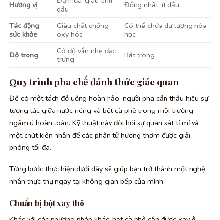
Đậm đà, giàu tinh
Hương vị
Đồng nhất, ít dầu
dầu
Tác động
Giàu chất chống
Có thể chứa dư lượng hóa
sức khỏe
oxy hóa
học
Có độ vẩn nhẹ đặc
Độ trong
Rất trong
trưng
Quy trình pha chế đánh thức giác quan
Để có một tách đồ uống hoàn hảo, người pha cần thấu hiểu sự
tương tác giữa nước nóng và bột cà phê trong môi trường
ngâm ủ hoàn toàn. Kỹ thuật này đòi hỏi sự quan sát tỉ mỉ và
một chút kiên nhẫn để các phân tử hương thơm được giải
phóng tối đa.
Từng bước thực hiện dưới đây sẽ giúp bạn trở thành một nghệ
nhân thực thụ ngay tại không gian bếp của mình.
Chuẩn bị bột xay thô
Khác với các phương pháp khác, hạt cà phê cần được xay ở