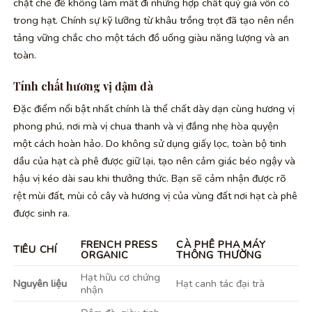
chặt chẽ để không làm mất đi những hợp chất quý giá vốn có
trong hạt. Chính sự kỹ lưỡng từ khâu trồng trọt đã tạo nên nền
tảng vững chắc cho một tách đồ uống giàu năng lượng và an
toàn.
Tính chất hương vị đậm đà
Đặc điểm nổi bật nhất chính là thể chất dày dạn cùng hương vị
phong phú, nơi mà vị chua thanh và vị đắng nhẹ hòa quyện
một cách hoàn hảo. Do không sử dụng giấy lọc, toàn bộ tinh
dầu của hạt cà phê được giữ lại, tạo nên cảm giác béo ngậy và
hậu vị kéo dài sau khi thưởng thức. Bạn sẽ cảm nhận được rõ
rệt mùi đất, mùi cỏ cây và hương vị của vùng đất nơi hạt cà phê
được sinh ra.
FRENCH PRESS
CÀ PHÊ PHA MÁY
TIÊU CHÍ
ORGANIC
THÔNG THƯỜNG
Hạt hữu cơ chứng
Nguyên liệu
Hạt canh tác đại trà
nhận