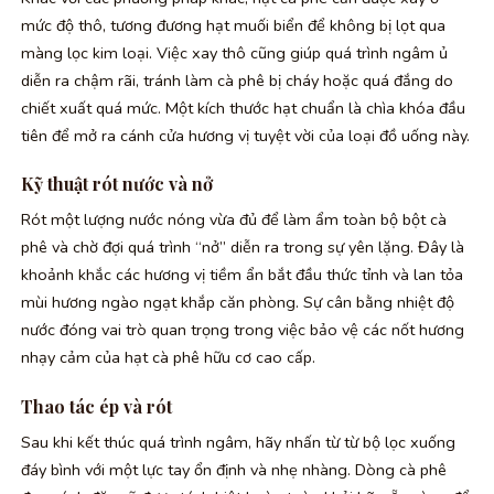
mức độ thô, tương đương hạt muối biển để không bị lọt qua
màng lọc kim loại. Việc xay thô cũng giúp quá trình ngâm ủ
diễn ra chậm rãi, tránh làm cà phê bị cháy hoặc quá đắng do
chiết xuất quá mức. Một kích thước hạt chuẩn là chìa khóa đầu
tiên để mở ra cánh cửa hương vị tuyệt vời của loại đồ uống này.
Kỹ thuật rót nước và nở
Rót một lượng nước nóng vừa đủ để làm ẩm toàn bộ bột cà
phê và chờ đợi quá trình “nở” diễn ra trong sự yên lặng. Đây là
khoảnh khắc các hương vị tiềm ẩn bắt đầu thức tỉnh và lan tỏa
mùi hương ngào ngạt khắp căn phòng. Sự cân bằng nhiệt độ
nước đóng vai trò quan trọng trong việc bảo vệ các nốt hương
nhạy cảm của hạt cà phê hữu cơ cao cấp.
Thao tác ép và rót
Sau khi kết thúc quá trình ngâm, hãy nhấn từ từ bộ lọc xuống
đáy bình với một lực tay ổn định và nhẹ nhàng. Dòng cà phê