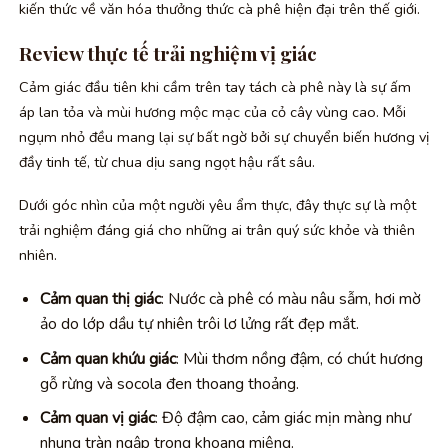
kiến thức về văn hóa thưởng thức cà phê hiện đại trên thế giới.
Review thực tế trải nghiệm vị giác
Cảm giác đầu tiên khi cầm trên tay tách cà phê này là sự ấm
áp lan tỏa và mùi hương mộc mạc của cỏ cây vùng cao. Mỗi
ngụm nhỏ đều mang lại sự bất ngờ bởi sự chuyển biến hương vị
đầy tinh tế, từ chua dịu sang ngọt hậu rất sâu.
Dưới góc nhìn của một người yêu ẩm thực, đây thực sự là một
trải nghiệm đáng giá cho những ai trân quý sức khỏe và thiên
nhiên.
Cảm quan thị giác
: Nước cà phê có màu nâu sẫm, hơi mờ
ảo do lớp dầu tự nhiên trôi lơ lửng rất đẹp mắt.
Cảm quan khứu giác
: Mùi thơm nồng đậm, có chút hương
gỗ rừng và socola đen thoang thoảng.
Cảm quan vị giác
: Độ đậm cao, cảm giác mịn màng như
nhung tràn ngập trong khoang miệng.