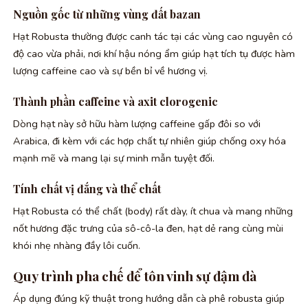
Nguồn gốc từ những vùng đất bazan
Hạt Robusta thường được canh tác tại các vùng cao nguyên có
độ cao vừa phải, nơi khí hậu nóng ẩm giúp hạt tích tụ được hàm
lượng caffeine cao và sự bền bỉ về hương vị.
Thành phần caffeine và axit clorogenic
Dòng hạt này sở hữu hàm lượng caffeine gấp đôi so với
Arabica, đi kèm với các hợp chất tự nhiên giúp chống oxy hóa
mạnh mẽ và mang lại sự minh mẫn tuyệt đối.
Tính chất vị đắng và thể chất
Hạt Robusta có thể chất (body) rất dày, ít chua và mang những
nốt hương đặc trưng của sô-cô-la đen, hạt dẻ rang cùng mùi
khói nhẹ nhàng đầy lôi cuốn.
Quy trình pha chế để tôn vinh sự đậm đà
Áp dụng đúng kỹ thuật trong hướng dẫn cà phê robusta giúp