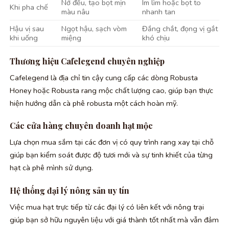
Nở đều, tạo bọt mịn
Im lìm hoặc bọt to
Khi pha chế
màu nâu
nhanh tan
Hậu vị sau
Ngọt hậu, sạch vòm
Đắng chắt, đọng vị gắt
khi uống
miệng
khó chịu
Thương hiệu Cafelegend chuyên nghiệp
Cafelegend là địa chỉ tin cậy cung cấp các dòng Robusta
Honey hoặc Robusta rang mộc chất lượng cao, giúp bạn thực
hiện hướng dẫn cà phê robusta một cách hoàn mỹ.
Các cửa hàng chuyên doanh hạt mộc
Lựa chọn mua sắm tại các đơn vị có quy trình rang xay tại chỗ
giúp bạn kiểm soát được độ tươi mới và sự tinh khiết của từng
hạt cà phê mình sử dụng.
Hệ thống đại lý nông sản uy tín
Việc mua hạt trực tiếp từ các đại lý có liên kết với nông trại
giúp bạn sở hữu nguyên liệu với giá thành tốt nhất mà vẫn đảm