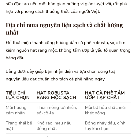
sữa đặc tạo nên một bản giao hưởng vị giác tuyệt vời, rất phù
hợp với phong cách thưởng thức của người Việt.
Địa chỉ mua nguyên liệu sạch và chất lượng
nhất
Để thực hiện thành công hướng dẫn cà phê robusta, việc tìm
kiếm nguồn hạt rang mộc, không tẩm ướp là yếu tố quan trọng
hàng đầu.
Bảng dưới đây giúp bạn nhận diện và lựa chọn đúng loại
nguyên liệu đạt chuẩn cho tách cà phê hằng ngày:
TIÊU CHÍ
HẠT ROBUSTA
HẠT CÀ PHÊ TẨM
LỰA CHỌN
RANG MỘC SẠCH
ƯỚP TẠP CHẤT
Mùi hương
Thơm nồng tự nhiên,
Mùi bơ hóa chất, mùi
cảm nhận
sô-cô-la
khét nồng
Trạng thái bề
Khô ráo, màu nâu
Bóng nhẫy dầu, dính
mặt
đồng nhất
tay khi chạm