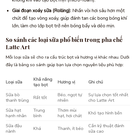
không khí vào tạo bọt mịn (micro-foam).
Giai đoạn xoáy sữa (Rolling):
Nhấn vòi hơi sâu hơn một
chút để tạo vòng xoáy, giúp đánh tan các bong bóng khí
lớn, làm cho lớp bọt trở nên bóng bẩy và dẻo mịn.
So sánh các loại sữa phổ biến trong pha chế
Latte Art
Mỗi loại sữa sẽ cho ra cấu trúc bọt và hương vị khác nhau. Dưới
đây là bảng so sánh giúp bạn lựa chọn nguyên liệu phù hợp:
Khả năng
Loại sữa
Hương vị
Ghi chú
tạo bọt
Sữa bò
Béo, ngọt tự
Sự lựa chọn tốt nhất
Rất tốt
thanh trùng
nhiên
cho Latte Art
Sữa hạt
Trung
Thơm mùi
Khó tạo hình bền
hạnh nhân
bình
hạt, hơi chát
Sữa đậu
Cần kỹ thuật đánh
Khá
Thanh, ít béo
nành
sữa cao