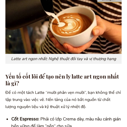
Latte art ngon nhất: Nghệ thuật đôi tay và vị thượng hạng
Yếu tố cốt lõi để tạo nên ly latte art ngon nhất
là gì?
Để có một tách Latte “mười phân vẹn mười”, bạn không thể chỉ
tập trung vào việc vẽ. Nền tảng của nó bắt nguồn từ chất
lượng nguyên liệu và kỹ thuật xử lý nhiệt độ.
Cốt Espresso:
Phải có lớp Crema dày, màu nâu cánh gián
bền vững để làm “nền” cho sữa.