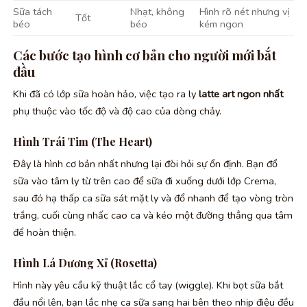
Sữa tách
Nhạt, không
Hình rõ nét nhưng vị
Tốt
béo
béo
kém ngon
Các bước tạo hình cơ bản cho người mới bắt
đầu
Khi đã có lớp sữa hoàn hảo, việc tạo ra ly
latte art ngon nhất
phụ thuộc vào tốc độ và độ cao của dòng chảy.
Hình Trái Tim (The Heart)
Đây là hình cơ bản nhất nhưng lại đòi hỏi sự ổn định. Bạn đổ
sữa vào tâm ly từ trên cao để sữa đi xuống dưới lớp Crema,
sau đó hạ thấp ca sữa sát mặt ly và đổ nhanh để tạo vòng tròn
trắng, cuối cùng nhấc cao ca và kéo một đường thẳng qua tâm
để hoàn thiện.
Hình Lá Dương Xỉ (Rosetta)
Hình này yêu cầu kỹ thuật lắc cổ tay (wiggle). Khi bọt sữa bắt
đầu nổi lên, bạn lắc nhẹ ca sữa sang hai bên theo nhịp điệu đều