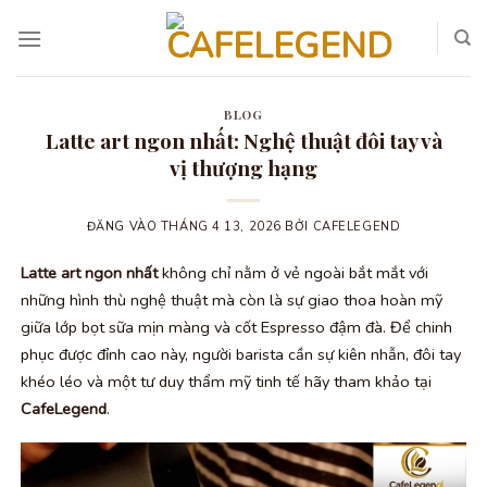
Bỏ
qua
nội
dung
BLOG
Latte art ngon nhất: Nghệ thuật đôi tay và
vị thượng hạng
ĐĂNG VÀO
THÁNG 4 13, 2026
BỞI
CAFELEGEND
Latte art ngon nhất
không chỉ nằm ở vẻ ngoài bắt mắt với
những hình thù nghệ thuật mà còn là sự giao thoa hoàn mỹ
giữa lớp bọt sữa mịn màng và cốt Espresso đậm đà. Để chinh
phục được đỉnh cao này, người barista cần sự kiên nhẫn, đôi tay
khéo léo và một tư duy thẩm mỹ tinh tế hãy tham khảo tại
CafeLegend
.