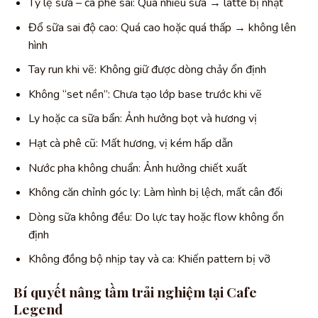
Tỷ lệ sữa – cà phê sai: Quá nhiều sữa → latte bị nhạt
Đổ sữa sai độ cao: Quá cao hoặc quá thấp → không lên
hình
Tay run khi vẽ: Không giữ được dòng chảy ổn định
Không “set nền”: Chưa tạo lớp base trước khi vẽ
Ly hoặc ca sữa bẩn: Ảnh hưởng bọt và hương vị
Hạt cà phê cũ: Mất hương, vị kém hấp dẫn
Nước pha không chuẩn: Ảnh hưởng chiết xuất
Không căn chỉnh góc ly: Làm hình bị lệch, mất cân đối
Dòng sữa không đều: Do lực tay hoặc flow không ổn
định
Không đồng bộ nhịp tay và ca: Khiến pattern bị vỡ
Bí quyết nâng tầm trải nghiệm tại Cafe
Legend