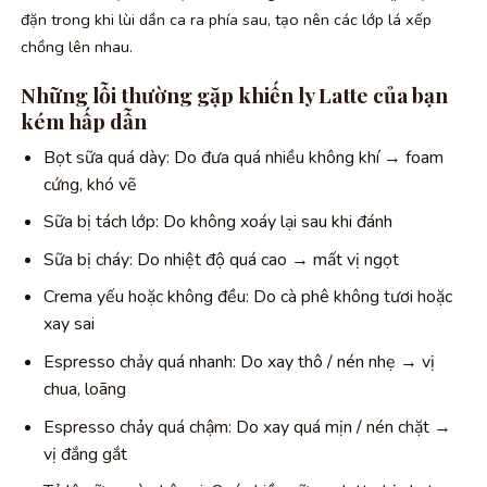
đặn trong khi lùi dần ca ra phía sau, tạo nên các lớp lá xếp
chồng lên nhau.
Những lỗi thường gặp khiến ly Latte của bạn
kém hấp dẫn
Bọt sữa quá dày: Do đưa quá nhiều không khí → foam
cứng, khó vẽ
Sữa bị tách lớp: Do không xoáy lại sau khi đánh
Sữa bị cháy: Do nhiệt độ quá cao → mất vị ngọt
Crema yếu hoặc không đều: Do cà phê không tươi hoặc
xay sai
Espresso chảy quá nhanh: Do xay thô / nén nhẹ → vị
chua, loãng
Espresso chảy quá chậm: Do xay quá mịn / nén chặt →
vị đắng gắt