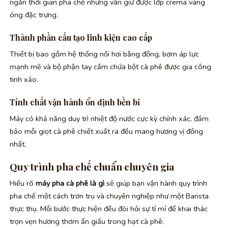
ngắn thời gian pha chế nhưng vẫn giữ được lớp crema vàng
óng đặc trưng.
Thành phần cấu tạo linh kiện cao cấp
Thiết bị bao gồm hệ thống nồi hơi bằng đồng, bơm áp lực
mạnh mẽ và bộ phận tay cầm chứa bột cà phê được gia công
tinh xảo.
Tính chất vận hành ổn định bền bỉ
Máy có khả năng duy trì nhiệt độ nước cực kỳ chính xác, đảm
bảo mỗi giọt cà phê chiết xuất ra đều mang hương vị đồng
nhất.
Quy trình pha chế chuẩn chuyên gia
Hiểu rõ
máy pha cà phê là gì
sẽ giúp bạn vận hành quy trình
pha chế một cách trơn tru và chuyên nghiệp như một Barista
thực thụ. Mỗi bước thực hiện đều đòi hỏi sự tỉ mỉ để khai thác
trọn vẹn hương thơm ẩn giấu trong hạt cà phê: