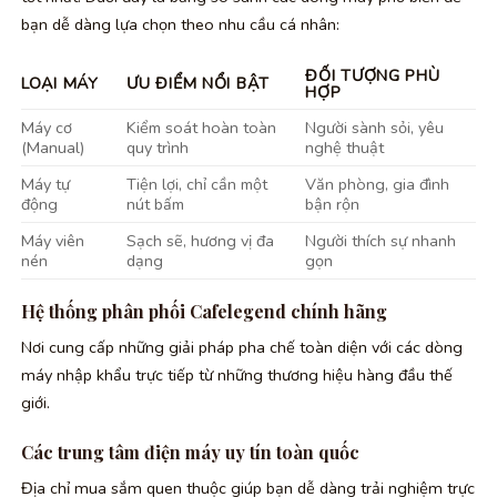
bạn dễ dàng lựa chọn theo nhu cầu cá nhân:
ĐỐI TƯỢNG PHÙ
LOẠI MÁY
ƯU ĐIỂM NỔI BẬT
HỢP
Máy cơ
Kiểm soát hoàn toàn
Người sành sỏi, yêu
(Manual)
quy trình
nghệ thuật
Máy tự
Tiện lợi, chỉ cần một
Văn phòng, gia đình
động
nút bấm
bận rộn
Máy viên
Sạch sẽ, hương vị đa
Người thích sự nhanh
nén
dạng
gọn
Hệ thống phân phối Cafelegend chính hãng
Nơi cung cấp những giải pháp pha chế toàn diện với các dòng
máy nhập khẩu trực tiếp từ những thương hiệu hàng đầu thế
giới.
Các trung tâm điện máy uy tín toàn quốc
Địa chỉ mua sắm quen thuộc giúp bạn dễ dàng trải nghiệm trực