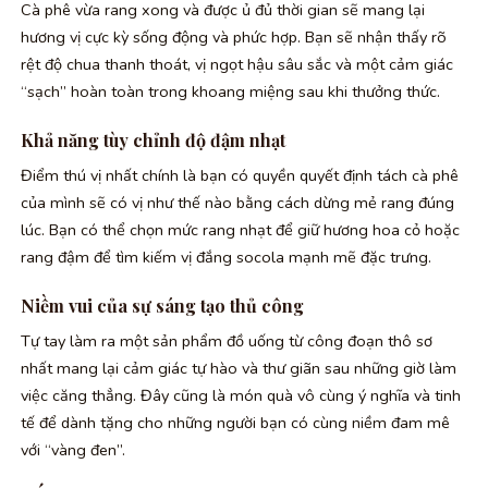
Cà phê vừa rang xong và được ủ đủ thời gian sẽ mang lại
hương vị cực kỳ sống động và phức hợp. Bạn sẽ nhận thấy rõ
rệt độ chua thanh thoát, vị ngọt hậu sâu sắc và một cảm giác
“sạch” hoàn toàn trong khoang miệng sau khi thưởng thức.
Khả năng tùy chỉnh độ đậm nhạt
Điểm thú vị nhất chính là bạn có quyền quyết định tách cà phê
của mình sẽ có vị như thế nào bằng cách dừng mẻ rang đúng
lúc. Bạn có thể chọn mức rang nhạt để giữ hương hoa cỏ hoặc
rang đậm để tìm kiếm vị đắng socola mạnh mẽ đặc trưng.
Niềm vui của sự sáng tạo thủ công
Tự tay làm ra một sản phẩm đồ uống từ công đoạn thô sơ
nhất mang lại cảm giác tự hào và thư giãn sau những giờ làm
việc căng thẳng. Đây cũng là món quà vô cùng ý nghĩa và tinh
tế để dành tặng cho những người bạn có cùng niềm đam mê
với “vàng đen”.