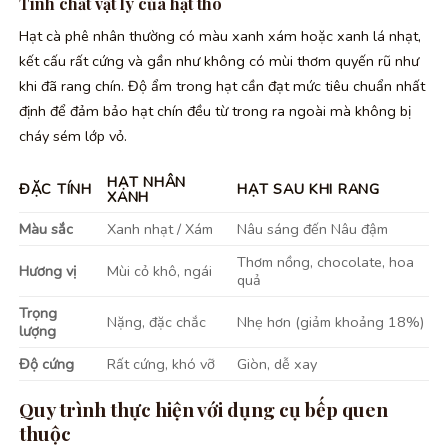
Tính chất vật lý của hạt thô
Hạt cà phê nhân thường có màu xanh xám hoặc xanh lá nhạt,
kết cấu rất cứng và gần như không có mùi thơm quyến rũ như
khi đã rang chín. Độ ẩm trong hạt cần đạt mức tiêu chuẩn nhất
định để đảm bảo hạt chín đều từ trong ra ngoài mà không bị
cháy sém lớp vỏ.
HẠT NHÂN
ĐẶC TÍNH
HẠT SAU KHI RANG
XANH
Màu sắc
Xanh nhạt / Xám
Nâu sáng đến Nâu đậm
Thơm nồng, chocolate, hoa
Hương vị
Mùi cỏ khô, ngái
quả
Trọng
Nặng, đặc chắc
Nhẹ hơn (giảm khoảng 18%)
lượng
Độ cứng
Rất cứng, khó vỡ
Giòn, dễ xay
Quy trình thực hiện với dụng cụ bếp quen
thuộc