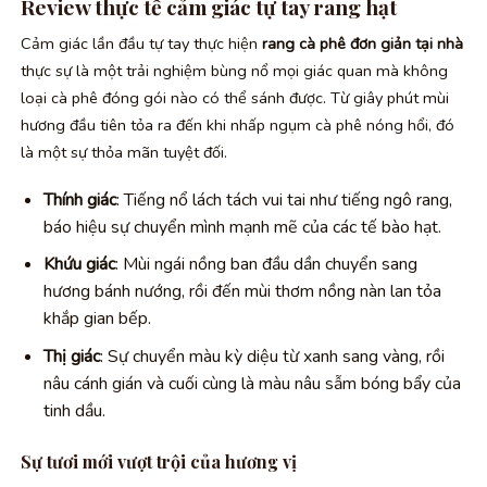
Review thực tế cảm giác tự tay rang hạt
Cảm giác lần đầu tự tay thực hiện
rang cà phê đơn giản tại nhà
thực sự là một trải nghiệm bùng nổ mọi giác quan mà không
loại cà phê đóng gói nào có thể sánh được. Từ giây phút mùi
hương đầu tiên tỏa ra đến khi nhấp ngụm cà phê nóng hổi, đó
là một sự thỏa mãn tuyệt đối.
Thính giác
: Tiếng nổ lách tách vui tai như tiếng ngô rang,
báo hiệu sự chuyển mình mạnh mẽ của các tế bào hạt.
Khứu giác
: Mùi ngái nồng ban đầu dần chuyển sang
hương bánh nướng, rồi đến mùi thơm nồng nàn lan tỏa
khắp gian bếp.
Thị giác
: Sự chuyển màu kỳ diệu từ xanh sang vàng, rồi
nâu cánh gián và cuối cùng là màu nâu sẫm bóng bẩy của
tinh dầu.
Sự tươi mới vượt trội của hương vị