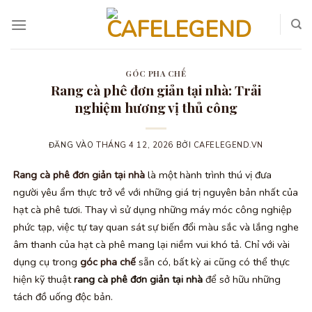
Bỏ
qua
nội
dung
GÓC PHA CHẾ
Rang cà phê đơn giản tại nhà: Trải
nghiệm hương vị thủ công
ĐĂNG VÀO
THÁNG 4 12, 2026
BỞI
CAFELEGEND.VN
Rang cà phê đơn giản tại nhà
là một hành trình thú vị đưa
người yêu ẩm thực trở về với những giá trị nguyên bản nhất của
hạt cà phê tươi. Thay vì sử dụng những máy móc công nghiệp
phức tạp, việc tự tay quan sát sự biến đổi màu sắc và lắng nghe
âm thanh của hạt cà phê mang lại niềm vui khó tả. Chỉ với vài
dụng cụ trong
góc pha chế
sẵn có, bất kỳ ai cũng có thể thực
hiện kỹ thuật
rang cà phê đơn giản tại nhà
để sở hữu những
tách đồ uống độc bản.