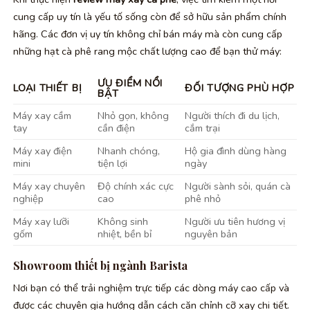
cung cấp uy tín là yếu tố sống còn để sở hữu sản phẩm chính
hãng. Các đơn vị uy tín không chỉ bán máy mà còn cung cấp
những hạt cà phê rang mộc chất lượng cao để bạn thử máy:
ƯU ĐIỂM NỔI
LOẠI THIẾT BỊ
ĐỐI TƯỢNG PHÙ HỢP
BẬT
Máy xay cầm
Nhỏ gọn, không
Người thích đi du lịch,
tay
cần điện
cắm trại
Máy xay điện
Nhanh chóng,
Hộ gia đình dùng hàng
mini
tiện lợi
ngày
Máy xay chuyên
Độ chính xác cực
Người sành sỏi, quán cà
nghiệp
cao
phê nhỏ
Máy xay lưỡi
Không sinh
Người ưu tiên hương vị
gốm
nhiệt, bền bỉ
nguyên bản
Showroom thiết bị ngành Barista
Nơi bạn có thể trải nghiệm trực tiếp các dòng máy cao cấp và
được các chuyên gia hướng dẫn cách căn chỉnh cỡ xay chi tiết.