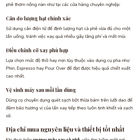
phê thơm nồng nàn như tại các cửa hàng chuyên nghiệp:
Cân đo lượng hạt chính xác
Sử dụng cân điện tử để định lượng hạt cà phê vừa đủ cho một
lần uống, tránh việc xay quá nhiều gây lãng phí và mất mùi.
Điều chỉnh cỡ xay phù hợp
Lựa chọn mức độ thô hay mịn tùy thuộc vào dụng cụ pha như
Phin, Espresso hay Pour Over để đạt được hiệu quả chiết xuất
cao nhất.
Vệ sinh máy sau mỗi lần dùng
Dùng cọ chuyên dụng quét sạch bột thừa bám trên lưỡi dao để
đảm bảo hương vị của lần xay tiếp theo luôn tinh khiết và sạch
sẽ.
Địa chỉ mua nguyên liệu và thiết bị tốt nhất
Khi thực hiện
review máy xay cà phê
, việc tìm kiếm một nơi