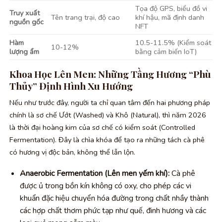
Tọa độ GPS, biểu đồ vi
Truy xuất
Tên trang trại, độ cao
khí hậu, mã định danh
nguồn gốc
NFT
Hàm
10.5-11.5% (Kiểm soát
10-12%
lượng ẩm
bằng cảm biến IoT)
Khoa Học Lên Men: Những Tầng Hương “Phù
Thủy” Định Hình Xu Hướng
Nếu như trước đây, người ta chỉ quan tâm đến hai phương pháp
chính là sơ chế Ướt (Washed) và Khô (Natural), thì năm 2026
là thời đại hoàng kim của sơ chế có kiểm soát (Controlled
Fermentation). Đây là chìa khóa để tạo ra những tách cà phê
có hương vị độc bản, không thể lẫn lộn.
Anaerobic Fermentation (Lên men yếm khí):
Cà phê
được ủ trong bồn kín không có oxy, cho phép các vi
khuẩn đặc hiệu chuyển hóa đường trong chất nhầy thành
các hợp chất thơm phức tạp như quế, đinh hương và các