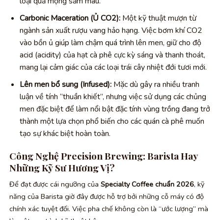
loại quả mọng sẫm màu.
Carbonic Maceration (Ủ CO2):
Một kỹ thuật mượn từ
ngành sản xuất rượu vang hảo hạng. Việc bơm khí CO2
vào bồn ủ giúp làm chậm quá trình lên men, giữ cho độ
acid (acidity) của hạt cà phê cực kỳ sáng và thanh thoát,
mang lại cảm giác của các loại trái cây nhiệt đới tươi mới.
Lên men bổ sung (Infused):
Mặc dù gây ra nhiều tranh
luận về tính “thuần khiết”, nhưng việc sử dụng các chủng
men đặc biệt để làm nổi bật đặc tính vùng trồng đang trở
thành một lựa chọn phổ biến cho các quán cà phê muốn
tạo sự khác biệt hoàn toàn.
Công Nghệ Precision Brewing: Barista Hay
Những Kỹ Sư Hương Vị?
Để đạt được cái ngưỡng của
Specialty Coffee chuẩn 2026
, kỹ
năng của Barista giờ đây được hỗ trợ bởi những cỗ máy có độ
chính xác tuyệt đối. Việc pha chế không còn là “ước lượng” mà