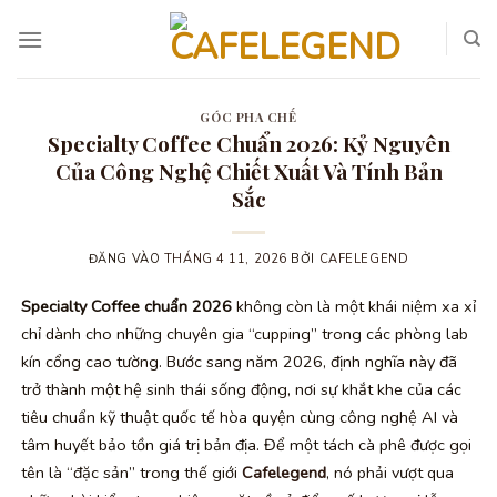
Bỏ
qua
nội
dung
GÓC PHA CHẾ
Specialty Coffee Chuẩn 2026: Kỷ Nguyên
Của Công Nghệ Chiết Xuất Và Tính Bản
Sắc
ĐĂNG VÀO
THÁNG 4 11, 2026
BỞI
CAFELEGEND
Specialty Coffee chuẩn 2026
không còn là một khái niệm xa xỉ
chỉ dành cho những chuyên gia “cupping” trong các phòng lab
kín cổng cao tường. Bước sang năm 2026, định nghĩa này đã
trở thành một hệ sinh thái sống động, nơi sự khắt khe của các
tiêu chuẩn kỹ thuật quốc tế hòa quyện cùng công nghệ AI và
tâm huyết bảo tồn giá trị bản địa. Để một tách cà phê được gọi
tên là “đặc sản” trong thế giới
Cafelegend
, nó phải vượt qua