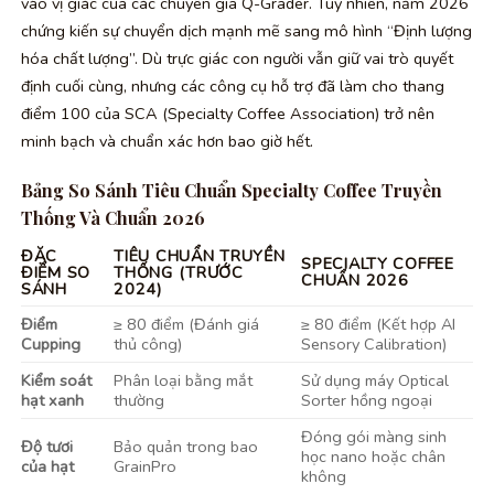
vào vị giác của các chuyên gia Q-Grader. Tuy nhiên, năm 2026
chứng kiến sự chuyển dịch mạnh mẽ sang mô hình “Định lượng
hóa chất lượng”. Dù trực giác con người vẫn giữ vai trò quyết
định cuối cùng, nhưng các công cụ hỗ trợ đã làm cho thang
điểm 100 của SCA (Specialty Coffee Association) trở nên
minh bạch và chuẩn xác hơn bao giờ hết.
Bảng So Sánh Tiêu Chuẩn Specialty Coffee Truyền
Thống Và Chuẩn 2026
ĐẶC
TIÊU CHUẨN TRUYỀN
SPECIALTY COFFEE
ĐIỂM SO
THỐNG (TRƯỚC
CHUẨN 2026
SÁNH
2024)
Điểm
≥ 80 điểm (Đánh giá
≥ 80 điểm (Kết hợp AI
Cupping
thủ công)
Sensory Calibration)
Kiểm soát
Phân loại bằng mắt
Sử dụng máy Optical
hạt xanh
thường
Sorter hồng ngoại
Đóng gói màng sinh
Độ tươi
Bảo quản trong bao
học nano hoặc chân
của hạt
GrainPro
không