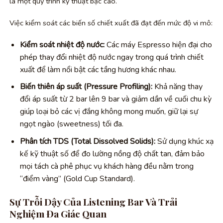
là một quy trình kỹ thuật bậc cao.
Việc kiểm soát các biến số chiết xuất đã đạt đến mức độ vi mô:
Kiểm soát nhiệt độ nước:
Các máy Espresso hiện đại cho
phép thay đổi nhiệt độ nước ngay trong quá trình chiết
xuất để làm nổi bật các tầng hương khác nhau.
Biến thiên áp suất (Pressure Profiling):
Khả năng thay
đổi áp suất từ 2 bar lên 9 bar và giảm dần về cuối chu kỳ
giúp loại bỏ các vị đắng không mong muốn, giữ lại sự
ngọt ngào (sweetness) tối đa.
Phân tích TDS (Total Dissolved Solids):
Sử dụng khúc xạ
kế kỹ thuật số để đo lường nồng độ chất tan, đảm bảo
mọi tách cà phê phục vụ khách hàng đều nằm trong
“điểm vàng” (Gold Cup Standard).
Sự Trỗi Dậy Của Listening Bar Và Trải
Nghiệm Đa Giác Quan