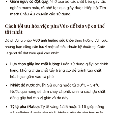
Giảm nguy cơ đột quỵ:
Nhờ loại bỏ các chất béo gây tắc
nghẽn mạch máu, cà phê lọc qua giấy được Hiệp hội Tim
mạch Châu Âu khuyến cáo sử dụng.
Cách tối ưu hóa việc pha V60 để bảo vệ cơ thể
tốt nhất
Dù phương pháp
V60 ảnh hưởng sức khỏe
theo hướng tích cực,
nhưng bạn cũng cần lưu ý một số tiêu chuẩn kỹ thuật tại Cafe
Legend để đạt hiệu quả cao nhất:
Lựa chọn giấy lọc chất lượng:
Luôn sử dụng giấy lọc chính
hãng, không chứa chất tẩy trắng clo để tránh tạp chất
hóa học ngấm vào cà phê.
Nhiệt độ nước chuẩn:
Sử dụng nước từ 90°C – 94°C.
Nước quá nóng sẽ làm cháy cà phê, sinh ra các hợp chất
đắng gây hại cho vị giác và dạ dày.
Tỷ lệ pha (Ratio):
Tỷ lệ vàng 1:15 hoặc 1:16 giúp nồng
độ caffeine ở mức vừa phải, không gây ép tim hay mất