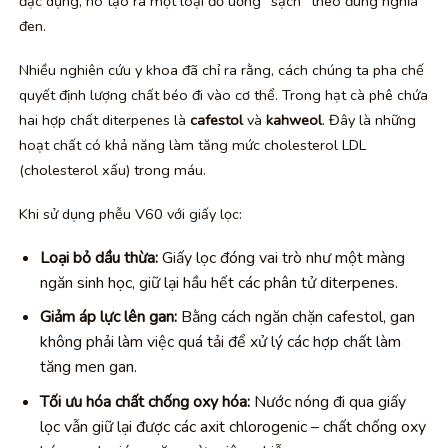
đặc dụng, nó tạo ra một loại đồ uống “sạch” theo đúng nghĩa
đen.
Nhiều nghiên cứu y khoa đã chỉ ra rằng, cách chúng ta pha chế
quyết định lượng chất béo đi vào cơ thể. Trong hạt cà phê chứa
hai hợp chất diterpenes là
cafestol
và
kahweol
. Đây là những
hoạt chất có khả năng làm tăng mức cholesterol LDL
(cholesterol xấu) trong máu.
Khi sử dụng phễu V60 với giấy lọc:
Loại bỏ dầu thừa:
Giấy lọc đóng vai trò như một màng
ngăn sinh học, giữ lại hầu hết các phân tử diterpenes.
Giảm áp lực lên gan:
Bằng cách ngăn chặn cafestol, gan
không phải làm việc quá tải để xử lý các hợp chất làm
tăng men gan.
Tối ưu hóa chất chống oxy hóa:
Nước nóng đi qua giấy
lọc vẫn giữ lại được các axit chlorogenic – chất chống oxy