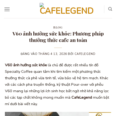
Bỏ
qua
nội
dung
BLOG
V60 ảnh hưởng sức khỏe: Phương pháp
thưởng thức cafe an toàn
ĐĂNG VÀO
THÁNG 4 13, 2026
BỞI
CAFELEGEND
V60 ảnh hưởng sức khỏe
là chủ đề được rất nhiều tín đồ
Specialty Coffee quan tâm khi tìm kiếm một phương thức
thưởng thức cà phê vừa tinh tế, vừa bảo vệ hệ tim mạch. Khác
với các cách pha truyền thống, kỹ thuật Pour-over với phễu
V60 mang lại những lợi ích sinh học bất ngờ nhờ khả năng lọc
bỏ các tạp chất không mong muốn mà
CafeLegend
muốn bật
mí dưới bài viết này.