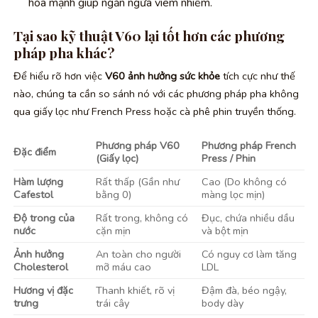
hóa mạnh giúp ngăn ngừa viêm nhiễm.
Tại sao kỹ thuật V60 lại tốt hơn các phương
pháp pha khác?
Để hiểu rõ hơn việc
V60 ảnh hưởng sức khỏe
tích cực như thế
nào, chúng ta cần so sánh nó với các phương pháp pha không
qua giấy lọc như French Press hoặc cà phê phin truyền thống.
Phương pháp V60
Phương pháp French
Đặc điểm
(Giấy lọc)
Press / Phin
Hàm lượng
Rất thấp (Gần như
Cao (Do không có
Cafestol
bằng 0)
màng lọc mịn)
Độ trong của
Rất trong, không có
Đục, chứa nhiều dầu
nước
cặn mịn
và bột mịn
Ảnh hưởng
An toàn cho người
Có nguy cơ làm tăng
Cholesterol
mỡ máu cao
LDL
Hương vị đặc
Thanh khiết, rõ vị
Đậm đà, béo ngậy,
trưng
trái cây
body dày