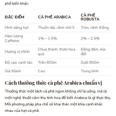
phổ biến khác:
CÀ PHÊ
ĐẶC ĐIỂM
CÀ PHÊ ARABICA
ROBUSTA
Hình dáng hạt
Thuôn dài, rãnh chữ S
Tròn, rãnh thẳng
Hàm lượng
1% – 1.5%
2% – 2.5%
Caffeine
Chua thanh, thơm hoa
Đắng đậm, mùi
Hương vị chính
quả
đất
Độ cao canh tác
Trên 800m
Dưới 800m
Giá thành
Cao
Trung bình
Cách thưởng thức cà phê Arabica chuẩn vị
Thưởng thức một tách cà phê ngon không chỉ là uống, mà là
một nghệ thuật cảm thụ tinh hoa để biết Arabica là gì thực thụ.
Mỗi phương pháp pha chế sẽ khai thác một khía cạnh khác
nhau của hạt cà phê.