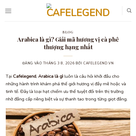
Bỏ
qua
nội
dung
BLOG
Arabica là gì? Giải mã hương vị cà phê
thượng hạng nhất
ĐĂNG VÀO
THÁNG 3 8, 2026
BỞI
CAFELEGEND.VN
Tại
Cafelegend
,
Arabica là gì
luôn là câu hỏi khởi đầu cho
những hành trình khám phá thế giới hương vị đầy mê hoặc và
tinh tế. Đây là loại hạt chiếm ưu thế tuyệt đối trên thị trường
nhờ đẳng cấp riêng biệt và sự thanh tao trong từng giọt đắng.