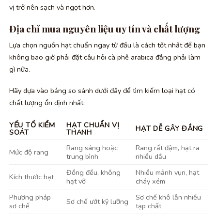
vị trở nên sạch và ngọt hơn.
Địa chỉ mua nguyên liệu uy tín và chất lượng
Lựa chọn nguồn hạt chuẩn ngay từ đầu là cách tốt nhất để bạn
không bao giờ phải đặt câu hỏi cà phê arabica đắng phải làm
gì nữa.
Hãy dựa vào bảng so sánh dưới đây để tìm kiếm loại hạt có
chất lượng ổn định nhất:
YẾU TỐ KIỂM
HẠT CHUẨN VỊ
HẠT DỄ GÂY ĐẮNG
SOÁT
THANH
Rang sáng hoặc
Rang rất đậm, hạt ra
Mức độ rang
trung bình
nhiều dầu
Đồng đều, không
Nhiều mảnh vụn, hạt
Kích thước hạt
hạt vỡ
cháy xém
Phương pháp
Sơ chế khô lẫn nhiều
Sơ chế ướt kỹ lưỡng
sơ chế
tạp chất