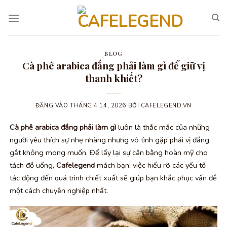
Bỏ
qua
nội
dung
BLOG
Cà phê arabica đắng phải làm gì để giữ vị
thanh khiết?
ĐĂNG VÀO
THÁNG 4 14, 2026
BỞI
CAFELEGEND.VN
Cà phê arabica đắng phải làm gì
luôn là thắc mắc của những
người yêu thích sự nhẹ nhàng nhưng vô tình gặp phải vị đắng
gắt không mong muốn. Để lấy lại sự cân bằng hoàn mỹ cho
tách đồ uống,
Cafelegend
mách bạn: việc hiểu rõ các yếu tố
tác động đến quá trình chiết xuất sẽ giúp bạn khắc phục vấn đề
một cách chuyên nghiệp nhất.