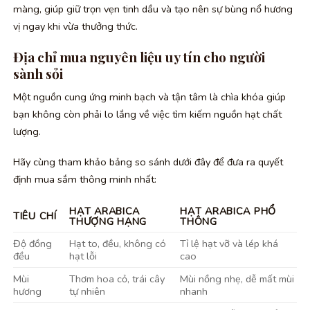
màng, giúp giữ trọn vẹn tinh dầu và tạo nên sự bùng nổ hương
vị ngay khi vừa thưởng thức.
Địa chỉ mua nguyên liệu uy tín cho người
sành sỏi
Một nguồn cung ứng minh bạch và tận tâm là chìa khóa giúp
bạn không còn phải lo lắng về việc tìm kiếm nguồn hạt chất
lượng.
Hãy cùng tham khảo bảng so sánh dưới đây để đưa ra quyết
định mua sắm thông minh nhất:
HẠT ARABICA
HẠT ARABICA PHỔ
TIÊU CHÍ
THƯỢNG HẠNG
THÔNG
Độ đồng
Hạt to, đều, không có
Tỉ lệ hạt vỡ và lép khá
đều
hạt lỗi
cao
Mùi
Thơm hoa cỏ, trái cây
Mùi nồng nhẹ, dễ mất mùi
hương
tự nhiên
nhanh