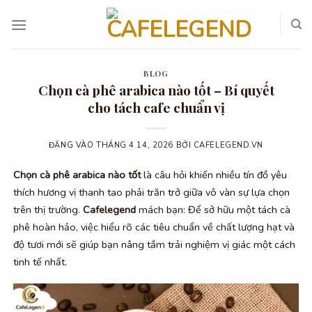
Bỏ
qua
nội
dung
BLOG
Chọn cà phê arabica nào tốt – Bí quyết
cho tách cafe chuẩn vị
ĐĂNG VÀO
THÁNG 4 14, 2026
BỞI
CAFELEGEND.VN
Chọn cà phê arabica nào tốt
là câu hỏi khiến nhiều tín đồ yêu
thích hương vị thanh tao phải trăn trở giữa vô vàn sự lựa chọn
trên thị trường.
Cafelegend
mách bạn: Để sở hữu một tách cà
phê hoàn hảo, việc hiểu rõ các tiêu chuẩn về chất lượng hạt và
độ tươi mới sẽ giúp bạn nâng tầm trải nghiệm vị giác một cách
tinh tế nhất.