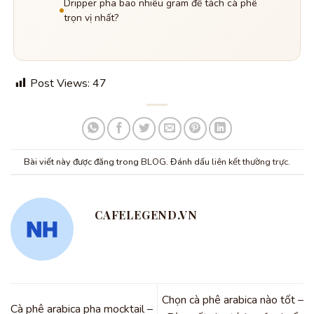
Dripper pha bao nhiêu gram để tách cà phê
trọn vị nhất?
Post Views:
47
Bài viết này được đăng trong
BLOG
. Đánh dấu
liên kết thường trực
.
CAFELEGEND.VN
Chọn cà phê arabica nào tốt –
Cà phê arabica pha mocktail –