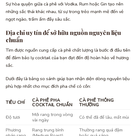
Sự hòa quyện giữa cà phê với Vodka, Rum hoặc Gin tạo nên
những sắc thái khác nhau, từ sự trong trẻo mạnh mẽ đến vẻ
ngọt ngào, trầm ấm đầy sâu sắc.
Địa chỉ uy tín để sở hữu nguồn nguyên liệu
chuẩn
Tìm được nguồn cung cấp cà phê chất lượng là bước đi đầu tiên
để đảm bảo ly cocktail của bạn đạt đến độ hoàn hảo về hương
sắc.
Dưới đây là bảng so sánh giúp bạn nhận diện dòng nguyên liệu
phù hợp nhất cho mục đích pha chế có cồn:
CÀ PHÊ PHA
CÀ PHÊ THÔNG
TIÊU CHÍ
COCKTAIL CHUẨN
THƯỜNG
Mới rang trong vòng
Độ tươi
Có thể đã để lâu, mất mùi
vài ngày
Phương
Rang trung bình
Thường rang quá đậm
pháp rang
(Medium Roast)
hoặc quá sáng