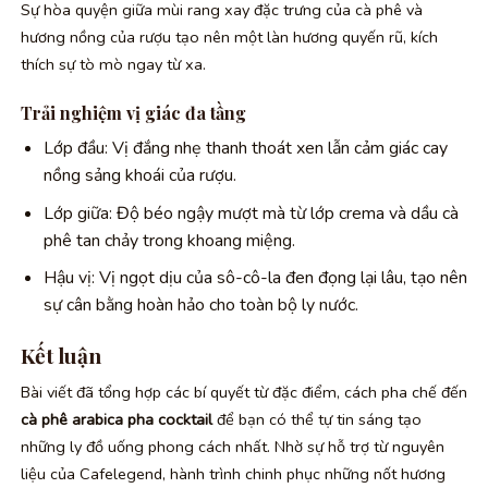
Sự hòa quyện giữa mùi rang xay đặc trưng của cà phê và
hương nồng của rượu tạo nên một làn hương quyến rũ, kích
thích sự tò mò ngay từ xa.
Trải nghiệm vị giác đa tầng
Lớp đầu: Vị đắng nhẹ thanh thoát xen lẫn cảm giác cay
nồng sảng khoái của rượu.
Lớp giữa: Độ béo ngậy mượt mà từ lớp crema và dầu cà
phê tan chảy trong khoang miệng.
Hậu vị: Vị ngọt dịu của sô-cô-la đen đọng lại lâu, tạo nên
sự cân bằng hoàn hảo cho toàn bộ ly nước.
Kết luận
Bài viết đã tổng hợp các bí quyết từ đặc điểm, cách pha chế đến
cà phê arabica pha cocktail
để bạn có thể tự tin sáng tạo
những ly đồ uống phong cách nhất. Nhờ sự hỗ trợ từ nguyên
liệu của Cafelegend, hành trình chinh phục những nốt hương