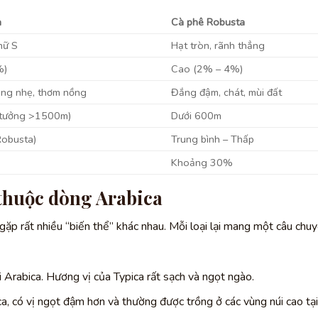
a
Cà phê Robusta
hữ S
Hạt tròn, rãnh thẳng
%)
Cao (2% – 4%)
ắng nhẹ, thơm nồng
Đắng đậm, chát, mùi đất
 tưởng >1500m)
Dưới 600m
Robusta)
Trung bình – Thấp
Khoảng 30%
 thuộc dòng Arabica
 gặp rất nhiều “biến thể” khác nhau. Mỗi loại lại mang một câu chu
i Arabica. Hương vị của Typica rất sạch và ngọt ngào.
a, có vị ngọt đậm hơn và thường được trồng ở các vùng núi cao tại