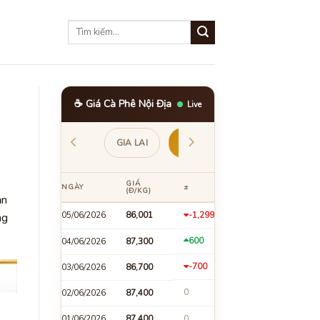
☕ Giá Cà Phê Nội Địa
Live
ẮK
LÂM ĐỒNG
GIA LAI
ĐẮK NÔNG
GIÁ
NGÀY
±
(Đ/KG)
ản
05/06/2026
86,001
-1,299
ng
600
04/06/2026
87,300
-700
03/06/2026
86,700
0
02/06/2026
87,400
01/06/2026
87,400
0