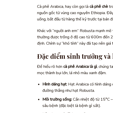
Cà phê Arabica, hay còn gọi là
cà phê chè
tr
nguồn gốc từ vùng cao nguyên Ethiopia. Đây 
uống, bắt đầu từ hàng thế kỷ trước tại bán 
Khác với “người anh em” Robusta mạnh mẽ và
thường được trồng ở độ cao từ 600m đến 2
định. Chính sự “khó tính” này đã tạo nên giá 
Đặc điểm sinh trưởng và 
Để hiểu rõ hơn
cà phê Arabica là gì
, chúng t
mọc thành bụi lớn, lá nhỏ màu xanh đậm.
Hình dáng hạt:
Hạt Arabica có hình dáng d
đường thẳng như hạt Robusta.
Môi trường sống:
Cần nhiệt độ từ 15°C –
sâu bệnh (đặc biệt là bệnh gỉ sắt).