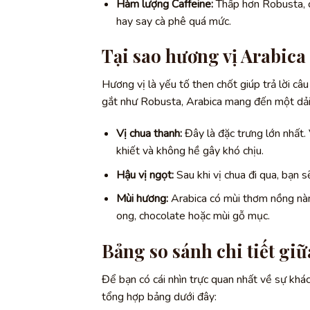
Hàm lượng Caffeine:
Thấp hơn Robusta, 
hay say cà phê quá mức.
Tại sao hương vị Arabica
Hương vị là yếu tố then chốt giúp trả lời câ
gắt như Robusta, Arabica mang đến một dải
Vị chua thanh:
Đây là đặc trưng lớn nhất. 
khiết và không hề gây khó chịu.
Hậu vị ngọt:
Sau khi vị chua đi qua, bạn 
Mùi hương:
Arabica có mùi thơm nồng nàn
ong, chocolate hoặc mùi gỗ mục.
Bảng so sánh chi tiết gi
Để bạn có cái nhìn trực quan nhất về sự khá
tổng hợp bảng dưới đây: