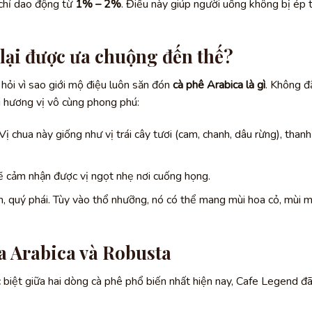
chỉ dao động từ
1% – 2%
. Điều này giúp người uống không bị ép 
 lại được ưa chuộng đến thế?
u hỏi vì sao giới mộ điệu luôn săn đón
cà phê Arabica là gì
. Không đ
 hương vị vô cùng phong phú:
Vị chua này giống như vị trái cây tươi (cam, chanh, dâu rừng), thanh
sẽ cảm nhận được vị ngọt nhẹ nơi cuống họng.
, quý phái. Tùy vào thổ nhưỡng, nó có thể mang mùi hoa cỏ, mùi 
ữa Arabica và Robusta
c biệt giữa hai dòng cà phê phổ biến nhất hiện nay, Cafe Legend đ