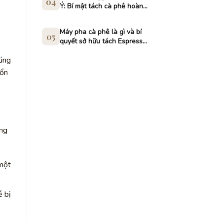
04
Ý: Bí mật tách cà phê hoàn
hảo
Máy pha cà phê là gì và bí
05
quyết sở hữu tách Espresso
hoàn hảo
húng
 ổn
ờng
 một
ễ bị