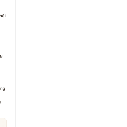
 hết
ng
ằng
!