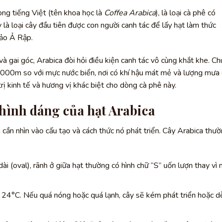
ong tiếng Việt (tên khoa học là
Coffea Arabica
), là loại cà phê có
là loại cây đầu tiên được con người canh tác để lấy hạt làm thức
đảo Ả Rập.
 gai góc, Arabica đòi hỏi điều kiện canh tác vô cùng khắt khe. C
000m so với mực nước biển, nơi có khí hậu mát mẻ và lượng mưa
trị kinh tế và hương vị khác biệt cho dòng cà phê này.
hình dáng của hạt Arabica
a cần nhìn vào cấu tạo và cách thức nó phát triển. Cây Arabica thư
ài (oval), rãnh ở giữa hạt thường có hình chữ “S” uốn lượn thay vì
 24°C. Nếu quá nóng hoặc quá lạnh, cây sẽ kém phát triển hoặc d