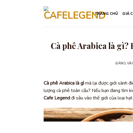
Bỏ
qua
TRANG CHỦ
GIÁ 
nội
dung
Cà phê Arabica là gì?
ĐĂNG V
Cà phê Arabica là gì
mà lại được giới sành đ
lượng cà phê toàn cầu? Nếu bạn đang tìm ki
Cafe Legend
đi sâu vào thế giới của loại hạ