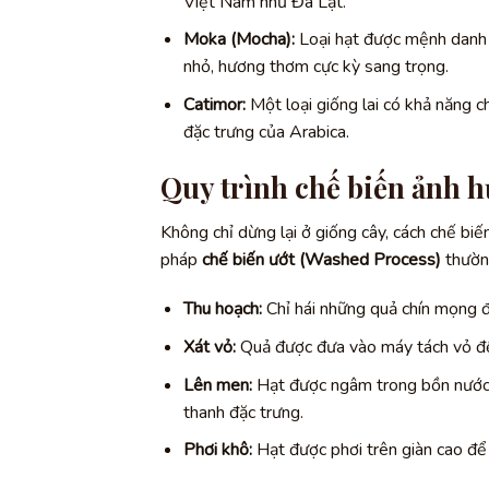
Việt Nam như Đà Lạt.
Moka (Mocha):
Loại hạt được mệnh danh 
nhỏ, hương thơm cực kỳ sang trọng.
Catimor:
Một loại giống lai có khả năng c
đặc trưng của Arabica.
Quy trình chế biến ảnh h
Không chỉ dừng lại ở giống cây, cách chế biế
pháp
chế biến ướt (Washed Process)
thường
Thu hoạch:
Chỉ hái những quả chín mọng 
Xát vỏ:
Quả được đưa vào máy tách vỏ để 
Lên men:
Hạt được ngâm trong bồn nước để
thanh đặc trưng.
Phơi khô:
Hạt được phơi trên giàn cao để