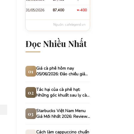
31/05/2026
87,400
-400
Nguồn: cafelegend.vn
Đọc Nhiều Nhất
Giá cà phê hôm nay
01
05/06/2026: Đảo chiều giảm
sâu tại thị trường nội địa
Tác hại của cà phê hạt:
02
Những góc khuất sau ly cà
phê ngon
Starbucks Việt Nam Menu
03
Giá Mới Nhất 2026: Review
& Deal Hot
Cách làm cappuccino chuẩn