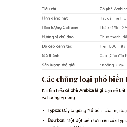
Tiêu chí
Cà phê Arabic
Hình dáng hạt
Hạt dài, rãnh c
Hàm lượng Caffeine
Thấp (1% – 2
Hương vị chủ đạo
Chua thanh, đ
Độ cao canh tác
Trên 600m (lý
Giá thành
Cao (Gấp đôi 
Sản lượng thế giới
Khoảng 70%
Các chủng loại phổ biến
Khi tìm hiểu
cà phê Arabica là gì
, bạn sẽ bắt
và hương vị riêng:
Typica:
Đây là giống “tổ tiên” của mọi loạ
Bourbon:
Một đột biến tự nhiên của Typic