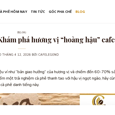
CÀ PHÊ HÔM NAY
TIN TỨC
GÓC PHA CHẾ
BLOG
BLOG
 Khám phá hương vị “hoàng hậu” cafe
ĐẮK L
ÀO
THÁNG 4 12, 2026
BỞI
CAFELEGEND
iệu ví như “bản giao hưởng” của hương vị và chiếm đến 60-70% s
ếm một trải nghiệm cà phê thanh tao với hậu vị ngọt ngào, hãy cù
t cà phê danh tiếng này.