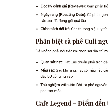
Đọc kỹ đánh giá (Reviews):
Xem phản hồi 
Ngày rang (Roasting Date):
Cà phê ngon 
các loại đã đóng gói quá lâu.
Chính sách đổi trả:
Các thương hiệu uy tín 
Phân biệt cà phê Culi ng
Để không phải hối tiếc khi chọn sai địa chỉ
mu
Quan sát hạt:
Hạt Culi chuẩn phải tròn đề
Màu sắc:
Sau khi rang, hạt có màu nâu cá
dầu bơ công nghiệp.
Thử nghiệm với nước:
Bột cà phê nguyên c
pha tạp chất.
Cafe Legend – Điểm đến t