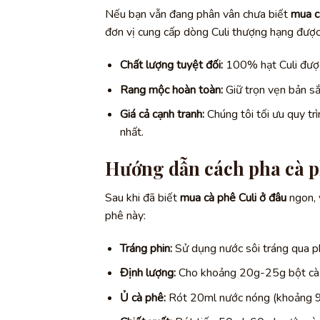
Nếu bạn vẫn đang phân vân chưa biết
mua c
đơn vị cung cấp dòng Culi thượng hạng được
Chất lượng tuyệt đối:
100% hạt Culi được n
Rang mộc hoàn toàn:
Giữ trọn vẹn bản sắ
Giá cả cạnh tranh:
Chúng tôi tối ưu quy tr
nhất.
Hướng dẫn cách pha cà p
Sau khi đã biết
mua cà phê Culi ở đâu
ngon, 
phê này:
Tráng phin:
Sử dụng nước sôi tráng qua ph
Định lượng:
Cho khoảng 20g-25g bột cà p
Ủ cà phê:
Rót 20ml nước nóng (khoảng 92