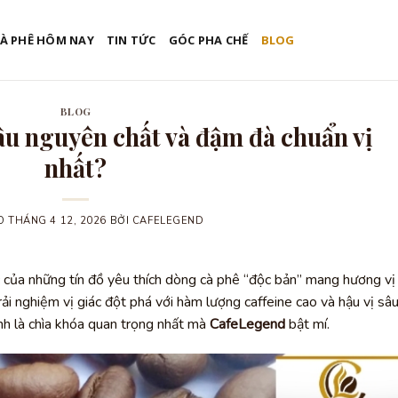
CÀ PHÊ HÔM NAY
TIN TỨC
GÓC PHA CHẾ
BLOG
BLOG
âu nguyên chất và đậm đà chuẩn vị
nhất?
ĐẮK 
ÀO
THÁNG 4 12, 2026
BỞI
CAFELEGEND
c của những tín đồ yêu thích dòng cà phê “độc bản” mang hương vị
i nghiệm vị giác đột phá với hàm lượng caffeine cao và hậu vị sâ
ính là chìa khóa quan trọng nhất mà
CafeLegend
bật mí.