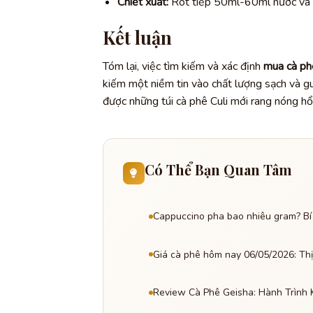
Chiết xuất:
Rót tiếp 50ml-60ml nước và ch
Kết luận
Tóm lại, việc tìm kiếm và xác định
mua cà phê
kiếm một niềm tin vào chất lượng sạch và 
được những túi cà phê Culi mới rang nóng hổ
Có Thể Bạn Quan Tâm
Cappuccino pha bao nhiêu gram? Bí m
Giá cà phê hôm nay 06/05/2026: Thị
Review Cà Phê Geisha: Hành Trình K