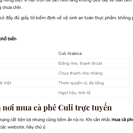
g riêng biệt vì hạt tròn dễ lăn, nếu rang không đều tay sẽ dẫn đến
 chưa chín.
 đầy đủ giấy tờ kiểm định về vệ sinh an toàn thực phẩm, không 
phổ biến
Culi Arabica
Đắng nhẹ, thanh thoát
Chua thanh nhẹ nhàng
ê Việt
Thơm quyến rũ, đa tầng
Ngọt hậu, tinh tế
 nơi mua cà phê Culi trực tuyến
ạng rất tiện lợi nhưng cũng tiềm ẩn rủi ro. Khi cân nhắc
mua cà ph
oặc website, hãy chú ý: