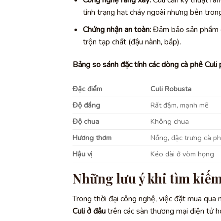
Công nghệ rang xay:
Culi cần kỹ thuật ran
tình trạng hạt cháy ngoài nhưng bên trong
Chứng nhận an toàn:
Đảm bảo sản phẩm có
trộn tạp chất (đậu nành, bắp).
Bảng so sánh đặc tính các dòng cà phê Culi 
Đặc điểm
Culi Robusta
Độ đắng
Rất đậm, mạnh mẽ
Độ chua
Không chua
Hương thơm
Nồng, đặc trưng cà ph
Hậu vị
Kéo dài ở vòm họng
Những lưu ý khi tìm kiếm
Trong thời đại công nghệ, việc đặt mua qua m
Culi ở đâu
trên các sàn thương mại điện tử h