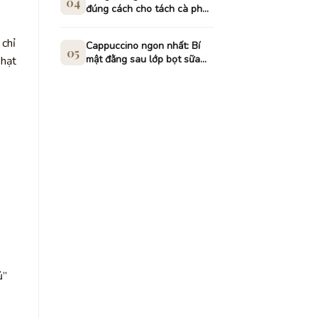
04
đúng cách cho tách cà phê
đậm đà
 chỉ
Cappuccino ngon nhất: Bí
05
mật đằng sau lớp bọt sữa
 hạt
hoàn hảo
ủ”