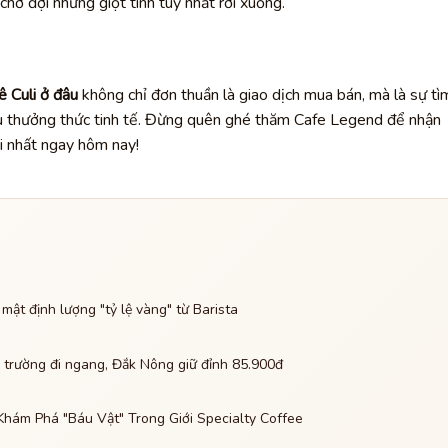
ờ đợi những giọt tinh túy nhất rơi xuống.
 Culi ở đâu
không chỉ đơn thuần là giao dịch mua bán, mà là sự tì
gu thưởng thức tinh tế. Đừng quên ghé thăm Cafe Legend để nhận
i nhất ngay hôm nay!
ật định lượng "tỷ lệ vàng" từ Barista
 trường đi ngang, Đắk Nông giữ đỉnh 85.900đ
hám Phá "Báu Vật" Trong Giới Specialty Coffee