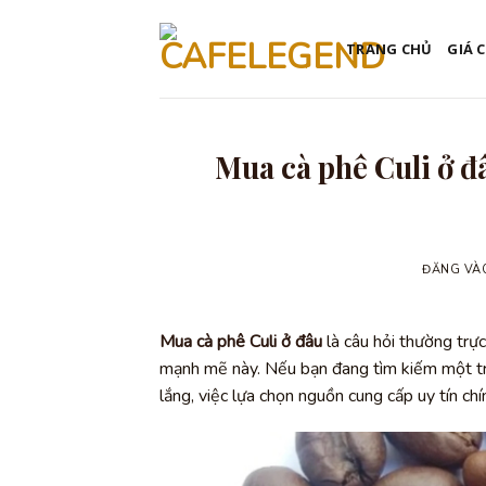
Bỏ
qua
TRANG CHỦ
GIÁ 
nội
dung
Mua cà phê Culi ở đ
ĐĂNG V
Mua cà phê Culi ở đâu
là câu hỏi thường trự
mạnh mẽ này. Nếu bạn đang tìm kiếm một trả
lắng, việc lựa chọn nguồn cung cấp uy tín ch