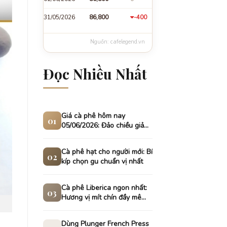
-399
31/05/2026
87,301
Nguồn: cafelegend.vn
Đọc Nhiều Nhất
Giá cà phê hôm nay
01
05/06/2026: Đảo chiều giảm
sâu tại thị trường nội địa
Cà phê hạt cho người mới: Bí
02
kíp chọn gu chuẩn vị nhất
Cà phê Liberica ngon nhất:
03
Hương vị mít chín đầy mê
hoặc
Dùng Plunger French Press