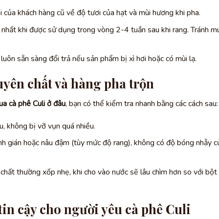
của khách hàng cũ về độ tươi của hạt và mùi hương khi pha.
nhất khi được sử dụng trong vòng 2-4 tuần sau khi rang. Tránh m
luôn sẵn sàng đổi trả nếu sản phẩm bị xì hơi hoặc có mùi lạ.
uyên chất và hàng pha trộn
a cà phê Culi ở đâu
, bạn có thể kiểm tra nhanh bằng các cách sau:
u, không bị vỡ vụn quá nhiều.
nh gián hoặc nâu đậm (tùy mức độ rang), không có độ bóng nhẫy c
hất thường xốp nhẹ, khi cho vào nước sẽ lâu chìm hơn so với bột
in cậy cho người yêu cà phê Culi