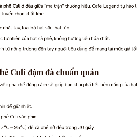
à phê Culi ở đâu
giữa “ma trận” thương hiệu, Cafe Legend tự hào l
 tuyển chọn khắt khe:
hặt tay, loại bỏ hạt sâu, hạt lép.
c tự nhiên của hạt cà phê, không hương liệu hóa chất.
ình từ nông trường đến tay người tiêu dùng để mang lại mức giá tố
hê Culi đậm đà chuẩn quán
việc pha chế đúng cách sẽ giúp bạn khai phá hết tiềm năng của hạ
in để giữ nhiệt.
hê Culi vào phin.
°C – 95°C) để cà phê nở đều trong 30 giây.