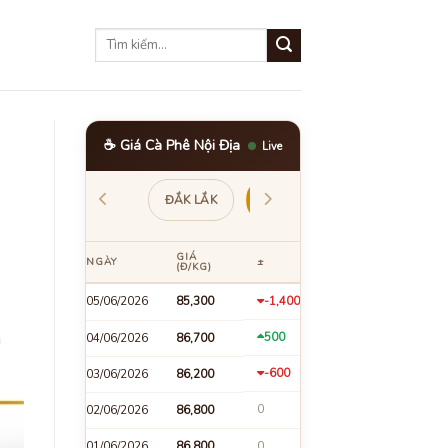
☕ Giá Cà Phê Nội Địa
Live
LẮK
LÂM ĐỒNG
GIA LAI
ĐẮK NÔNG
GIÁ
NGÀY
±
(Đ/KG)
05/06/2026
86,000
-1,201
u
501
04/06/2026
87,201
-600
03/06/2026
86,700
0
02/06/2026
87,300
01/06/2026
87,300
-1