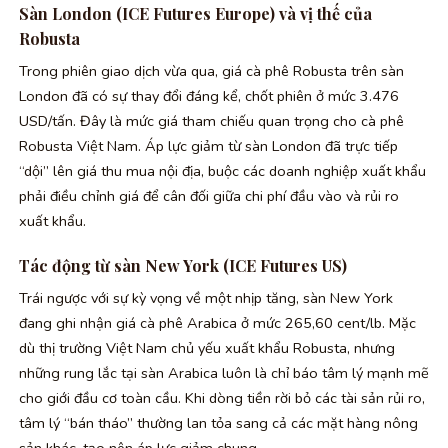
Sàn London (ICE Futures Europe) và vị thế của
Robusta
Trong phiên giao dịch vừa qua, giá cà phê Robusta trên sàn
London đã có sự thay đổi đáng kể, chốt phiên ở mức 3.476
USD/tấn. Đây là mức giá tham chiếu quan trọng cho cà phê
Robusta Việt Nam. Áp lực giảm từ sàn London đã trực tiếp
“dội” lên giá thu mua nội địa, buộc các doanh nghiệp xuất khẩu
phải điều chỉnh giá để cân đối giữa chi phí đầu vào và rủi ro
xuất khẩu.
Tác động từ sàn New York (ICE Futures US)
Trái ngược với sự kỳ vọng về một nhịp tăng, sàn New York
đang ghi nhận giá cà phê Arabica ở mức 265,60 cent/lb. Mặc
dù thị trường Việt Nam chủ yếu xuất khẩu Robusta, nhưng
những rung lắc tại sàn Arabica luôn là chỉ báo tâm lý mạnh mẽ
cho giới đầu cơ toàn cầu. Khi dòng tiền rời bỏ các tài sản rủi ro,
tâm lý “bán tháo” thường lan tỏa sang cả các mặt hàng nông