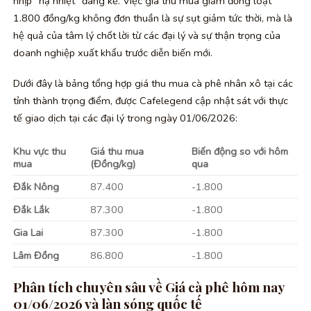
nhịp “hạ nhiệt” đáng kể. Việc giá thu mua giảm đồng loạt
1.800 đồng/kg không đơn thuần là sự sụt giảm tức thời, mà là
hệ quả của tâm lý chốt lời từ các đại lý và sự thận trọng của
doanh nghiệp xuất khẩu trước diễn biến mới.
Dưới đây là bảng tổng hợp giá thu mua cà phê nhân xô tại các
tỉnh thành trọng điểm, được Cafelegend cập nhật sát với thực
tế giao dịch tại các đại lý trong ngày 01/06/2026:
Khu vực thu
Giá thu mua
Biến động so với hôm
mua
(Đồng/kg)
qua
Đắk Nông
87.400
-1.800
Đắk Lắk
87.300
-1.800
Gia Lai
87.300
-1.800
Lâm Đồng
86.800
-1.800
Phân tích chuyên sâu về Giá cà phê hôm nay
01/06/2026 và làn sóng quốc tế