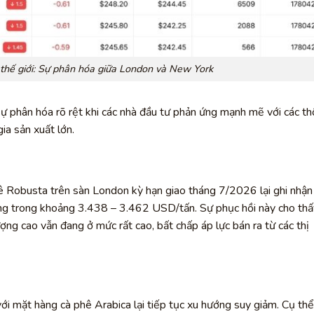
 thế giới: Sự phân hóa giữa London và New York
sự phân hóa rõ rệt khi các nhà đầu tư phản ứng mạnh mẽ với các t
ia sản xuất lớn.
hê Robusta trên sàn London kỳ hạn giao tháng 7/2026 lại ghi nhận
ộng trong khoảng 3.438 – 3.462 USD/tấn. Sự phục hồi này cho thấ
ợng cao vẫn đang ở mức rất cao, bất chấp áp lực bán ra từ các thị
ới mặt hàng cà phê Arabica lại tiếp tục xu hướng suy giảm. Cụ thể