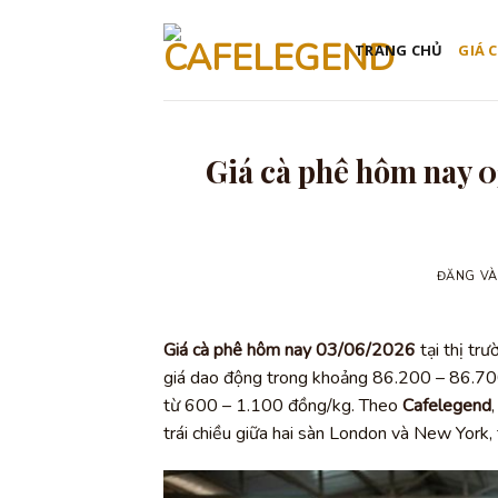
Bỏ
qua
TRANG CHỦ
GIÁ 
nội
dung
Giá cà phê hôm nay 0
ĐĂNG V
Giá cà phê hôm nay 03/06/2026
tại thị tr
giá dao động trong khoảng 86.200 – 86.700 
từ 600 – 1.100 đồng/kg. Theo
Cafelegend
trái chiều giữa hai sàn London và New York, 