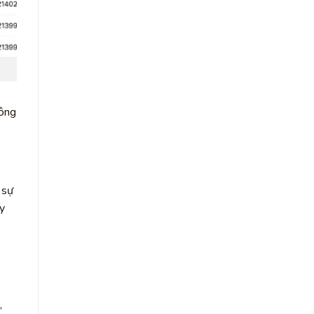
hông
 sự
y
,