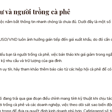
ư và người trồng cà phê
iệc nắm bắt thông tin nhanh chóng là chưa đủ. Dưới đây là một số
USD/VND luôn ảnh hưởng gián tiếp đến giá xuất khẩu, do đó cần 
ếu bạn là người trồng cà phê, việc bán tháo khi giá giảm trong ng
 kỹ nhu cầu và trữ lượng của gia đình.
n uy tín, hãy tham khảo thêm báo cáo từ các hiệp hội cà phê để có 
ang trải qua giai đoạn điều chỉnh mang tính kỹ thuật khi chịu tác
ời trồng cà phê và các doanh nghiệp, việc theo dõi sát sao biến đ
 trọng để đưa ra quyết định kinh doanh phù hợp. Cafelegend sẽ t