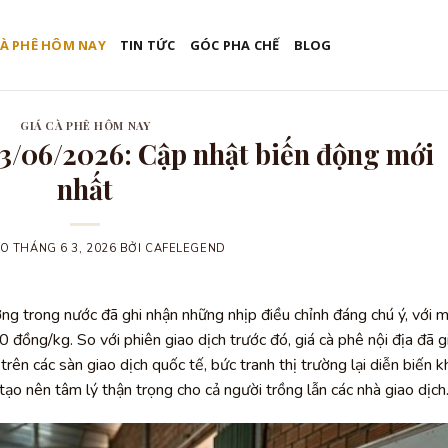
CÀ PHÊ HÔM NAY
TIN TỨC
GÓC PHA CHẾ
BLOG
GIÁ CÀ PHÊ HÔM NAY
3/06/2026: Cập nhật biến động mới
nhất
ÀO
THÁNG 6 3, 2026
BỞI
CAFELEGEND
ường trong nước đã ghi nhận những nhịp điều chỉnh đáng chú ý, với 
đồng/kg. So với phiên giao dịch trước đó, giá cà phê nội địa đã 
, trên các sàn giao dịch quốc tế, bức tranh thị trường lại diễn biến k
tạo nên tâm lý thận trọng cho cả người trồng lẫn các nhà giao dịch