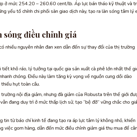
p ở mức 254.20 – 260.60 cent/lb. Áp lực bán tháo kỹ thuật và tr
ững yếu tố chính chi phối sàn giao dịch này, tạo ra làn sóng tâm lý 
n sóng điều chỉnh giá
 có nhiều nguyên nhân đan xen dẫn đến sự thay đổi của thị trường
 tiết khô ráo, lý tưởng tại quốc gia sản xuất cà phê lớn nhất thế gi
i nhanh chóng. Điều này làm tăng kỳ vọng về nguồn cung dồi dào
 thiếu hụt toàn cầu.
 trường nội địa giảm, nhưng đà giảm của Robusta trên thế giới đư
vẫn đang duy trì ở mức thấp lịch sử, tạo “bệ đỡ” vững chắc cho gi
 tin từ báo chí kinh tế đang tạo ra áp lực tâm lý không nhỏ, khiến
ong việc gom hàng, dẫn đến mức điều chỉnh giảm giá thu mua để câ