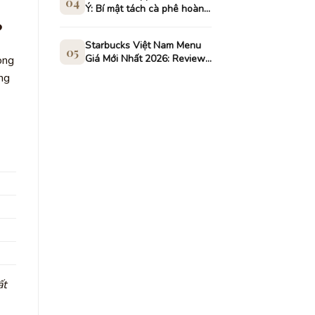
04
Ý: Bí mật tách cà phê hoàn
hảo
?
Starbucks Việt Nam Menu
05
Giá Mới Nhất 2026: Review
ong
& Deal Hot
ng
ất