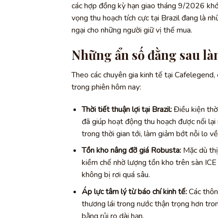
các hợp đồng kỳ hạn giao tháng 9/2026 khớ
vọng thu hoạch tích cực tại Brazil đang là nh
ngại cho những người giữ vị thế mua.
Những ẩn số đằng sau là
Theo các chuyên gia kinh tế tại Cafelegend,
trong phiên hôm nay:
Thời tiết thuận lợi tại Brazil:
Điều kiện thời
đã giúp hoạt động thu hoạch được nối lạ
trong thời gian tới, làm giảm bớt nỗi lo về
Tồn kho nâng đỡ giá Robusta:
Mặc dù thị
kiềm chế nhờ lượng tồn kho trên sàn ICE 
không bị rơi quá sâu.
Áp lực tâm lý từ báo chí kinh tế:
Các thông
thương lái trong nước thận trọng hơn tr
bằng rủi ro dài hạn.