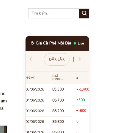
☕ Giá Cà Phê Nội Địa
Live
ĐẮK LẮK
LÂM ĐỒNG
GIA LAI
GIÁ
NGÀY
±
(Đ/KG)
05/06/2026
85,300
-1,400
mức
giảm
500
04/06/2026
86,700
há
-600
03/06/2026
86,200
.
0
02/06/2026
86,800
01/06/2026
86,800
0