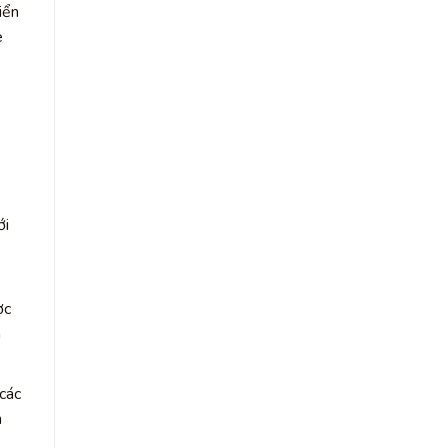
iển
e
ới
ợc
á
 các
n