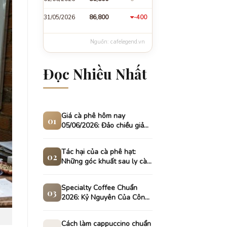
31/05/2026
86,800
-400
Nguồn: cafelegend.vn
Đọc Nhiều Nhất
Giá cà phê hôm nay
01
05/06/2026: Đảo chiều giảm
sâu tại thị trường nội địa
Tác hại của cà phê hạt:
02
Những góc khuất sau ly cà
phê ngon
Specialty Coffee Chuẩn
03
2026: Kỷ Nguyên Của Công
Nghệ Chiết Xuất Và Tính
Bản Sắc
Cách làm cappuccino chuẩn