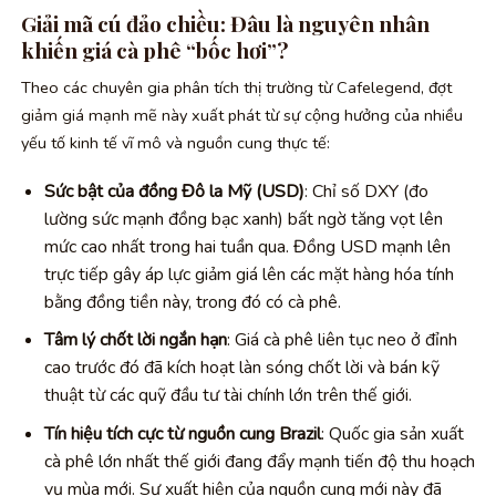
Giải mã cú đảo chiều: Đâu là nguyên nhân
khiến giá cà phê “bốc hơi”?
Theo các chuyên gia phân tích thị trường từ Cafelegend, đợt
giảm giá mạnh mẽ này xuất phát từ sự cộng hưởng của nhiều
yếu tố kinh tế vĩ mô và nguồn cung thực tế:
Sức bật của đồng Đô la Mỹ (USD)
: Chỉ số DXY (đo
lường sức mạnh đồng bạc xanh) bất ngờ tăng vọt lên
mức cao nhất trong hai tuần qua. Đồng USD mạnh lên
trực tiếp gây áp lực giảm giá lên các mặt hàng hóa tính
bằng đồng tiền này, trong đó có cà phê.
Tâm lý chốt lời ngắn hạn
: Giá cà phê liên tục neo ở đỉnh
cao trước đó đã kích hoạt làn sóng chốt lời và bán kỹ
thuật từ các quỹ đầu tư tài chính lớn trên thế giới.
Tín hiệu tích cực từ nguồn cung Brazil
: Quốc gia sản xuất
cà phê lớn nhất thế giới đang đẩy mạnh tiến độ thu hoạch
vụ mùa mới. Sự xuất hiện của nguồn cung mới này đã