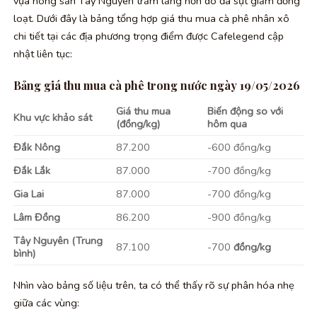
vựa nông sản Tây Nguyên trầm lắng hơn do đà sụt giảm đồng
loạt. Dưới đây là bảng tổng hợp giá thu mua cà phê nhân xô
chi tiết tại các địa phương trọng điểm được Cafelegend cập
nhật liên tục:
Bảng giá thu mua cà phê trong nước ngày 19/05/2026
Giá thu mua
Biến động so với
Khu vực khảo sát
(đồng/kg)
hôm qua
Đắk Nông
87.200
-600 đồng/kg
Đắk Lắk
87.000
-700 đồng/kg
Gia Lai
87.000
-700 đồng/kg
Lâm Đồng
86.200
-900 đồng/kg
Tây Nguyên (Trung
87.100
-700
đồng/kg
bình)
Nhìn vào bảng số liệu trên, ta có thể thấy rõ sự phân hóa nhẹ
giữa các vùng: