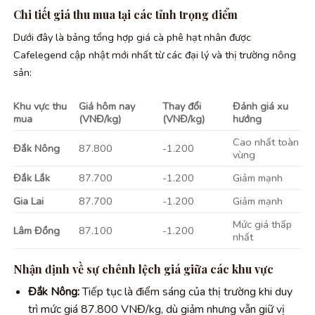
Chi tiết giá thu mua tại các tỉnh trọng điểm
Dưới đây là bảng tổng hợp giá cà phê hạt nhân được
Cafelegend cập nhật mới nhất từ các đại lý và thị trường nông
sản:
Khu vực thu
Giá hôm nay
Thay đổi
Đánh giá xu
mua
(VNĐ/kg)
(VNĐ/kg)
hướng
Cao nhất toàn
Đắk Nông
87.800
-1.200
vùng
Đắk Lắk
87.700
-1.200
Giảm mạnh
Gia Lai
87.700
-1.200
Giảm mạnh
Mức giá thấp
Lâm Đồng
87.100
-1.200
nhất
Nhận định về sự chênh lệch giá giữa các khu vực
Đắk Nông:
Tiếp tục là điểm sáng của thị trường khi duy
trì mức giá 87.800 VNĐ/kg, dù giảm nhưng vẫn giữ vị