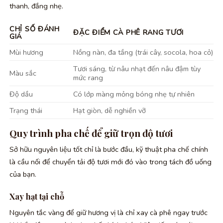
thanh, đắng nhẹ.
CHỈ SỐ ĐÁNH
ĐẶC ĐIỂM CÀ PHÊ RANG TƯƠI
GIÁ
Mùi hương
Nồng nàn, đa tầng (trái cây, socola, hoa cỏ)
Tươi sáng, từ nâu nhạt đến nâu đậm tùy
Màu sắc
mức rang
Độ dầu
Có lớp màng mỏng bóng nhẹ tự nhiên
Trạng thái
Hạt giòn, dễ nghiền vỡ
Quy trình pha chế để giữ trọn độ tươi
Sở hữu nguyên liệu tốt chỉ là bước đầu, kỹ thuật pha chế chính
là cầu nối để chuyển tải độ tươi mới đó vào trong tách đồ uống
của bạn.
Xay hạt tại chỗ
Nguyên tắc vàng để giữ hương vị là chỉ xay cà phê ngay trước