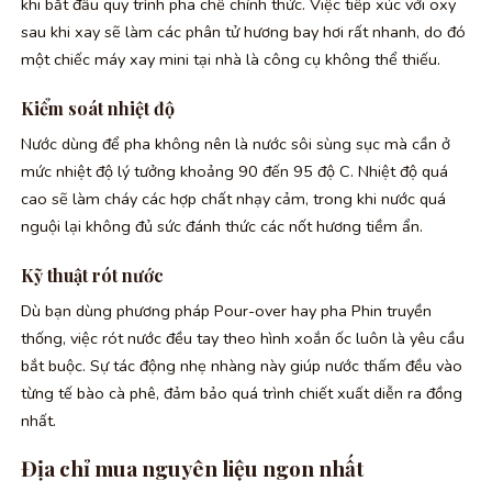
khi bắt đầu quy trình pha chế chính thức. Việc tiếp xúc với oxy
sau khi xay sẽ làm các phân tử hương bay hơi rất nhanh, do đó
một chiếc máy xay mini tại nhà là công cụ không thể thiếu.
Kiểm soát nhiệt độ
Nước dùng để pha không nên là nước sôi sùng sục mà cần ở
mức nhiệt độ lý tưởng khoảng 90 đến 95 độ C. Nhiệt độ quá
cao sẽ làm cháy các hợp chất nhạy cảm, trong khi nước quá
nguội lại không đủ sức đánh thức các nốt hương tiềm ẩn.
Kỹ thuật rót nước
Dù bạn dùng phương pháp Pour-over hay pha Phin truyền
thống, việc rót nước đều tay theo hình xoắn ốc luôn là yêu cầu
bắt buộc. Sự tác động nhẹ nhàng này giúp nước thấm đều vào
từng tế bào cà phê, đảm bảo quá trình chiết xuất diễn ra đồng
nhất.
Địa chỉ mua nguyên liệu ngon nhất