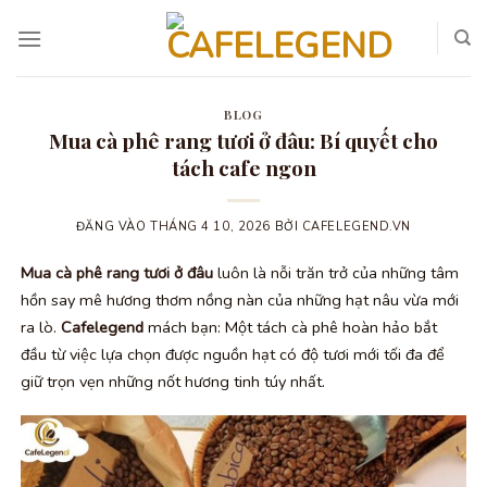
Bỏ
qua
nội
dung
BLOG
Mua cà phê rang tươi ở đâu: Bí quyết cho
tách cafe ngon
ĐĂNG VÀO
THÁNG 4 10, 2026
BỞI
CAFELEGEND.VN
Mua cà phê rang tươi ở đâu
luôn là nỗi trăn trở của những tâm
hồn say mê hương thơm nồng nàn của những hạt nâu vừa mới
ra lò.
Cafelegend
mách bạn: Một tách cà phê hoàn hảo bắt
đầu từ việc lựa chọn được nguồn hạt có độ tươi mới tối đa để
giữ trọn vẹn những nốt hương tinh túy nhất.