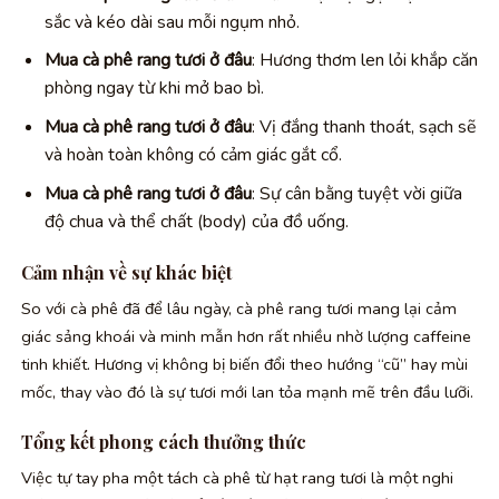
sắc và kéo dài sau mỗi ngụm nhỏ.
Mua cà phê rang tươi ở đâu
: Hương thơm len lỏi khắp căn
phòng ngay từ khi mở bao bì.
Mua cà phê rang tươi ở đâu
: Vị đắng thanh thoát, sạch sẽ
và hoàn toàn không có cảm giác gắt cổ.
Mua cà phê rang tươi ở đâu
: Sự cân bằng tuyệt vời giữa
độ chua và thể chất (body) của đồ uống.
Cảm nhận về sự khác biệt
So với cà phê đã để lâu ngày, cà phê rang tươi mang lại cảm
giác sảng khoái và minh mẫn hơn rất nhiều nhờ lượng caffeine
tinh khiết. Hương vị không bị biến đổi theo hướng “cũ” hay mùi
mốc, thay vào đó là sự tươi mới lan tỏa mạnh mẽ trên đầu lưỡi.
Tổng kết phong cách thưởng thức
Việc tự tay pha một tách cà phê từ hạt rang tươi là một nghi