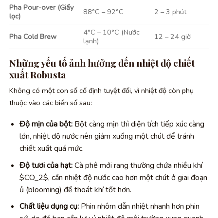
Pha Pour-over (Giấy
88°C – 92°C
2 – 3 phút
lọc)
4°C – 10°C (Nước
Pha Cold Brew
12 – 24 giờ
lạnh)
Những yếu tố ảnh hưởng đến nhiệt độ chiết
xuất Robusta
Không có một con số cố định tuyệt đối, vì nhiệt độ còn phụ
thuộc vào các biến số sau:
Độ mịn của bột:
Bột càng mịn thì diện tích tiếp xúc càng
lớn, nhiệt độ nước nên giảm xuống một chút để tránh
chiết xuất quá mức.
Độ tươi của hạt:
Cà phê mới rang thường chứa nhiều khí
$CO_2$, cần nhiệt độ nước cao hơn một chút ở giai đoạn
ủ (blooming) để thoát khí tốt hơn.
Chất liệu dụng cụ:
Phin nhôm dẫn nhiệt nhanh hơn phin