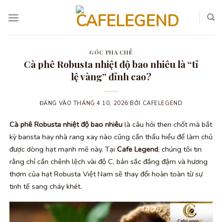
Bỏ
qua
nội
dung
GÓC PHA CHẾ
Cà phê Robusta nhiệt độ bao nhiêu là “tỉ
lệ vàng” đỉnh cao?
ĐĂNG VÀO
THÁNG 4 10, 2026
BỞI
CAFELEGEND
Cà phê Robusta nhiệt độ bao nhiêu
là câu hỏi then chốt mà bất
kỳ barista hay nhà rang xay nào cũng cần thấu hiểu để làm chủ
được dòng hạt mạnh mẽ này. Tại
Cafe Legend
, chúng tôi tin
rằng chỉ cần chênh lệch vài độ C, bản sắc đắng đậm và hương
thơm của hạt Robusta Việt Nam sẽ thay đổi hoàn toàn từ sự
tinh tế sang cháy khét.