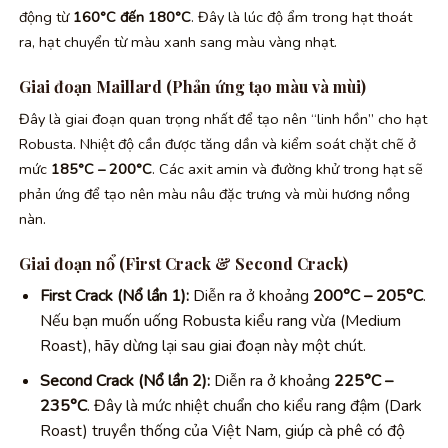
động từ
160°C đến 180°C
. Đây là lúc độ ẩm trong hạt thoát
ra, hạt chuyển từ màu xanh sang màu vàng nhạt.
Giai đoạn Maillard (Phản ứng tạo màu và mùi)
Đây là giai đoạn quan trọng nhất để tạo nên “linh hồn” cho hạt
Robusta. Nhiệt độ cần được tăng dần và kiểm soát chặt chẽ ở
mức
185°C – 200°C
. Các axit amin và đường khử trong hạt sẽ
phản ứng để tạo nên màu nâu đặc trưng và mùi hương nồng
nàn.
Giai đoạn nổ (First Crack & Second Crack)
First Crack (Nổ lần 1):
Diễn ra ở khoảng
200°C – 205°C
.
Nếu bạn muốn uống Robusta kiểu rang vừa (Medium
Roast), hãy dừng lại sau giai đoạn này một chút.
Second Crack (Nổ lần 2):
Diễn ra ở khoảng
225°C –
235°C
. Đây là mức nhiệt chuẩn cho kiểu rang đậm (Dark
Roast) truyền thống của Việt Nam, giúp cà phê có độ