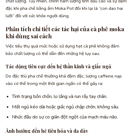
chất lượng. Tuy nhiên, chính hàm lượng tinh dầu cao và sự đậm
đặc khi pha chế bằng ấm Moka Pot đôi khi lại là “con dao hai
lưỡi” đối với sức khỏe người dùng.
Phân tích chi tiết các tác hại của cà phê moka
khi dùng sai cách
Việc tiêu thụ quá mức hoặc sử dụng hạt cà phê không đảm
bảo chất lượng có thể dẫn đến những hệ lụy sau:
Tác động tiêu cực đến hệ thần kinh và giấc ngủ
Do đặc thù pha chế thường khá đậm đặc, lượng caffeine nạp
vào cơ thể trong một thời gian ngắn có thể gây ra:
Tình trạng bồn chồn, lo lắng và run rẩy tay chân.
Mất ngủ kéo dài hoặc giấc ngủ chập chờn, không sâu.
Nhức đầu do sự co giãn đột ngột của mạch máu não.
Ảnh hưởng đến hệ tiêu hóa và dạ dày