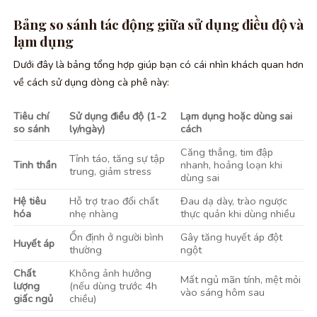
Bảng so sánh tác động giữa sử dụng điều độ và
lạm dụng
Dưới đây là bảng tổng hợp giúp bạn có cái nhìn khách quan hơn
về cách sử dụng dòng cà phê này:
Tiêu chí
Sử dụng điều độ (1-2
Lạm dụng hoặc dùng sai
so sánh
ly/ngày)
cách
Căng thẳng, tim đập
Tỉnh táo, tăng sự tập
Tinh thần
nhanh, hoảng loạn khi
trung, giảm stress
dùng sai
Hệ tiêu
Hỗ trợ trao đổi chất
Đau dạ dày, trào ngược
hóa
nhẹ nhàng
thực quản khi dùng nhiều
Ổn định ở người bình
Gây tăng huyết áp đột
Huyết áp
thường
ngột
Chất
Không ảnh hưởng
Mất ngủ mãn tính, mệt mỏi
lượng
(nếu dùng trước 4h
vào sáng hôm sau
giấc ngủ
chiều)