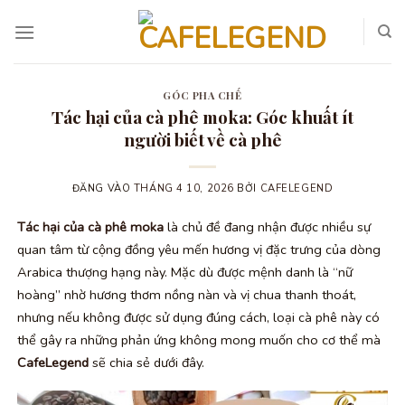
Bỏ
qua
nội
dung
GÓC PHA CHẾ
Tác hại của cà phê moka: Góc khuất ít
người biết về cà phê
ĐĂNG VÀO
THÁNG 4 10, 2026
BỞI
CAFELEGEND
Tác hại của cà phê moka
là chủ đề đang nhận được nhiều sự
quan tâm từ cộng đồng yêu mến hương vị đặc trưng của dòng
Arabica thượng hạng này. Mặc dù được mệnh danh là “nữ
hoàng” nhờ hương thơm nồng nàn và vị chua thanh thoát,
nhưng nếu không được sử dụng đúng cách, loại cà phê này có
thể gây ra những phản ứng không mong muốn cho cơ thể mà
CafeLegend
sẽ chia sẻ dưới đây.