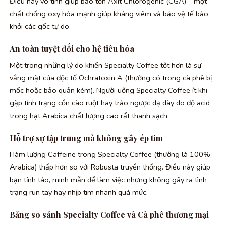
Điều này vô tình giúp bảo tồn Axit Chlorogenic (CGA) – một
chất chống oxy hóa mạnh giúp kháng viêm và bảo vệ tế bào
khỏi các gốc tự do.
An toàn tuyệt đối cho hệ tiêu hóa
Một trong những lý do khiến Specialty Coffee tốt hơn là sự
vắng mặt của độc tố Ochratoxin A (thường có trong cà phê bị
mốc hoặc bảo quản kém). Người uống Specialty Coffee ít khi
gặp tình trạng cồn cào ruột hay trào ngược dạ dày do độ acid
trong hạt Arabica chất lượng cao rất thanh sạch.
Hỗ trợ sự tập trung mà không gây ép tim
Hàm lượng Caffeine trong Specialty Coffee (thường là 100%
Arabica) thấp hơn so với Robusta truyền thống. Điều này giúp
bạn tỉnh táo, minh mẫn để làm việc nhưng không gây ra tình
trạng run tay hay nhịp tim nhanh quá mức.
Bảng so sánh Specialty Coffee và Cà phê thương mại