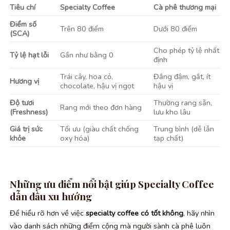
Tiêu chí
Specialty Coffee
Cà phê thương mại
Điểm số
Trên 80 điểm
Dưới 80 điểm
(SCA)
Cho phép tỷ lệ nhất
Tỷ lệ hạt lỗi
Gần như bằng 0
định
Trái cây, hoa cỏ,
Đắng đậm, gắt, ít
Hương vị
chocolate, hậu vị ngọt
hậu vị
Độ tươi
Thường rang sẵn,
Rang mới theo đơn hàng
(Freshness)
lưu kho lâu
Giá trị sức
Tối ưu (giàu chất chống
Trung bình (dễ lẫn
khỏe
oxy hóa)
tạp chất)
Những ưu điểm nổi bật giúp Specialty Coffee
dẫn đầu xu hướng
Để hiểu rõ hơn về việc
specialty coffee có tốt không
, hãy nhìn
vào danh sách những điểm cộng mà người sành cà phê luôn